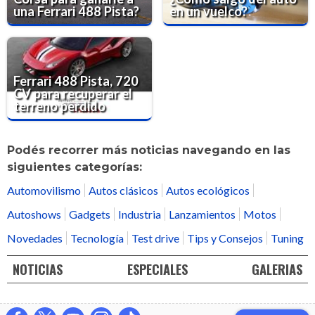
una Ferrari 488 Pista?
en un vuelco?
Ferrari 488 Pista, 720
CV para recuperar el
terreno perdido
Podés recorrer más noticias navegando en las
siguientes categorías:
Automovilismo
Autos clásicos
Autos ecológicos
Autoshows
Gadgets
Industria
Lanzamientos
Motos
Novedades
Tecnología
Test drive
Tips y Consejos
Tuning
NOTICIAS
ESPECIALES
GALERIAS