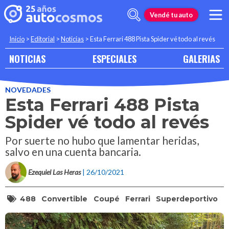
Vendé tu auto
Inicio
>
Editorial
>
Noticias
>
Esta Ferrari 488 Pista Spider vé todo al revés
NOTICIAS
ESPECIALES
GALERIAS
NOVEDADES
Esta Ferrari 488 Pista
Spider vé todo al revés
Por suerte no hubo que lamentar heridas,
salvo en una cuenta bancaria.
Ezequiel Las Heras
| 26/10/2021
488
Convertible
Coupé
Ferrari
Superdeportivo