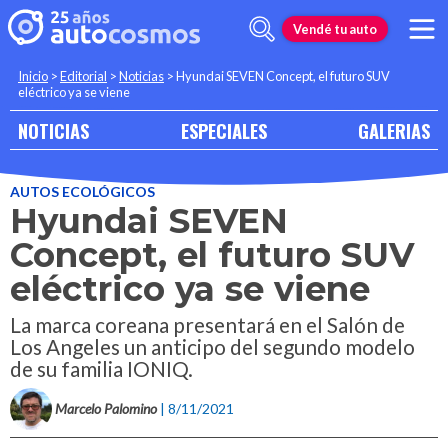
Vendé tu auto
Inicio
>
Editorial
>
Noticias
>
Hyundai SEVEN Concept, el futuro SUV
eléctrico ya se viene
NOTICIAS
ESPECIALES
GALERIAS
AUTOS ECOLÓGICOS
Hyundai SEVEN
Concept, el futuro SUV
eléctrico ya se viene
La marca coreana presentará en el Salón de
Los Angeles un anticipo del segundo modelo
de su familia IONIQ.
Marcelo Palomino
| 8/11/2021