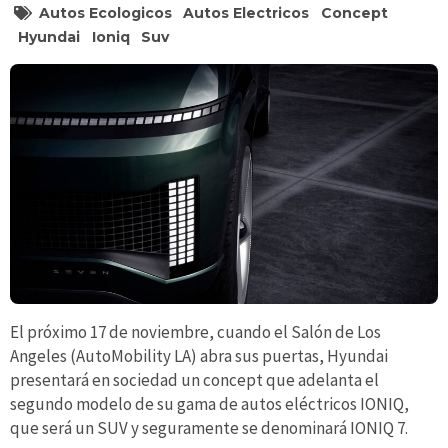
Autos Ecologicos
Autos Electricos
Concept
Hyundai
Ioniq
Suv
El próximo 17 de noviembre, cuando el Salón de Los
Angeles (AutoMobility LA) abra sus puertas, Hyundai
presentará en sociedad un concept que adelanta el
segundo modelo de su gama de autos eléctricos IONIQ,
que será un SUV y seguramente se denominará IONIQ 7.