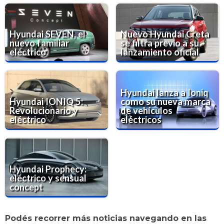
Hyundai SEVEN, el
Nuevo Hyundai Creta
nuevo familiar
se filtra previo a su
eléctrico
lanzamiento oficial
Hyundai lanza a Ioniq
Hyundai IONIQ 5:
como su nueva marca
Revolucionario y
de vehículos
eléctrico
eléctricos
Hyundai Prophecy:
eléctrico y sensual
concept
Podés recorrer más noticias navegando en las