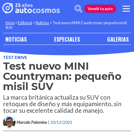
Vendé tu auto
Inicio
>
Editorial
>
Noticias
>
Test nuevo MINI Countryman: pequeño misil
SUV
NOTICIAS
ESPECIALES
GALERIAS
TEST DRIVE
Test nuevo MINI
Countryman: pequeño
misil SUV
La marca británica actualiza su SUV con
retoques de diseño y más equipamiento, sin
tocar su excelente calidad de manejo.
Marcelo Palomino
| 20/12/2021