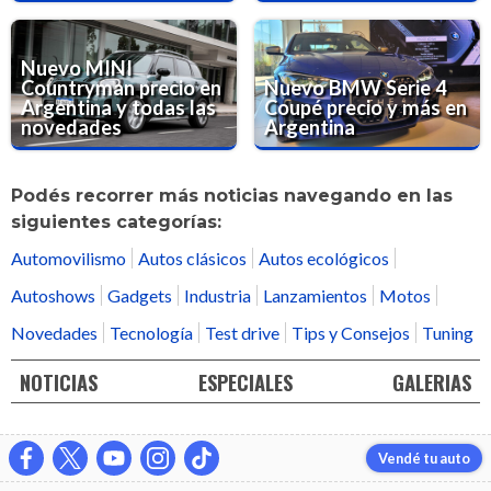
Nuevo MINI
Countryman precio en
Nuevo BMW Serie 4
Argentina y todas las
Coupé precio y más en
novedades
Argentina
Podés recorrer más noticias navegando en las
siguientes categorías:
Automovilismo
Autos clásicos
Autos ecológicos
Autoshows
Gadgets
Industria
Lanzamientos
Motos
Novedades
Tecnología
Test drive
Tips y Consejos
Tuning
NOTICIAS
ESPECIALES
GALERIAS
Vendé tu auto