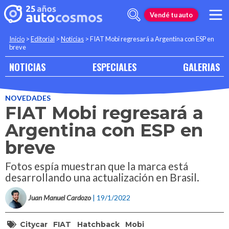
Vendé tu auto
Inicio
>
Editorial
>
Noticias
>
FIAT Mobi regresará a Argentina con ESP en
breve
NOTICIAS
ESPECIALES
GALERIAS
NOVEDADES
FIAT Mobi regresará a
Argentina con ESP en
breve
Fotos espía muestran que la marca está
desarrollando una actualización en Brasil.
Juan Manuel Cardozo
| 19/1/2022
Citycar
FIAT
Hatchback
Mobi