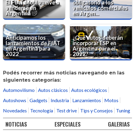
El FIAT Mobi vuelve a
obligatorio a los
venderse en
vehículos comerciales
Argentina
en Argen...
Anticipamos los
¿Qué autos deberán
lanzamientos de FIAT
incorporar ESP en
en Argentina para
Argentina para el
2022
2022?
Podés recorrer más noticias navegando en las
siguientes categorías:
Automovilismo
Autos clásicos
Autos ecológicos
Autoshows
Gadgets
Industria
Lanzamientos
Motos
Novedades
Tecnología
Test drive
Tips y Consejos
Tuning
NOTICIAS
ESPECIALES
GALERIAS