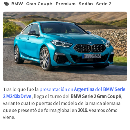
BMW
Gran Coupé
Premium
Sedán
Serie 2
Tras lo que fue la
presentación en
Argentina
del
BMW Serie
2 M240ixDrive
, llega el turno del
BMW Serie 2 Gran Coupé
,
variante cuatro puertas del modelo de la marca alemana
que se presentó de forma global en
2019
. Veamos cómo
viene.