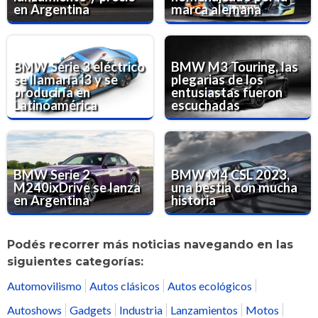
en Argentina
marca alemana
BMW Serie 3 eléctrico
BMW M3 Touring, las
se llamaría i3 y se
plegarias de los
produciría en
entusiastas fueron
Latinoamérica
escuchadas
BMW Serie 2
BMW M4 CSL 2023,
M240ixDrive se lanza
una bestia con mucha
en Argentina
historia
Podés recorrer más noticias navegando en las
siguientes categorías:
Automovilismo
Autos clásicos
Autos ecológicos
Autoshows
Gadgets
Industria
Lanzamientos
Motos