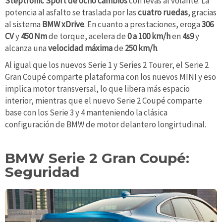
Steptronic Sport de ocho cambios
con levas al volante. La
potencia al asfalto se traslada por las
cuatro ruedas
, gracias
al sistema
BMW xDrive
. En cuanto a prestaciones, eroga
306
CV
y
450 Nm
de torque, acelera de
0 a 100 km/h
en
4s9
y
alcanza una
velocidad máxima
de
250 km/h
.
Al igual que los nuevos Serie 1 y Series 2 Tourer, el Serie 2
Gran Coupé comparte plataforma con los nuevos MINI y eso
implica motor transversal, lo que libera más espacio
interior, mientras que el nuevo Serie 2 Coupé comparte
base con los Serie 3 y 4 manteniendo la clásica
configuración de BMW de motor delantero longirtudinal.
BMW Serie 2 Gran Coupé:
Seguridad