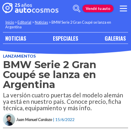
Vendé tu auto
Inicio
>
Editorial
>
Noticias
>
BMW Serie 2 Gran Coupé se lanza en
Argentina
NOTICIAS
ESPECIALES
GALERIAS
LANZAMIENTOS
BMW Serie 2 Gran
Coupé se lanza en
Argentina
La versión cuatro puertas del modelo alemán
ya está en nuestro país. Conoce precio, ficha
técnica, equipamiento y más info.
Juan Manuel Cardozo
| 15/6/2022