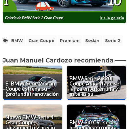
10
1
Galería de BMW Serie 2 Gran Coupé
Ir a la galería
BMW
Gran Coupé
Premium
Sedán
Serie 2
Juan Manuel Cardozo recomienda
BMW Serie 2 220i
El BMW Serie 2 Gran
Coupé Advantage se
Coupé estrena su
lanza en Argentina y
(profunda) renovación
este es su...
Nuevo BMW Serie 4
Gran Coupé,
BMW 3.0 CSL será
lanzamiento y precio
homenajeado por la