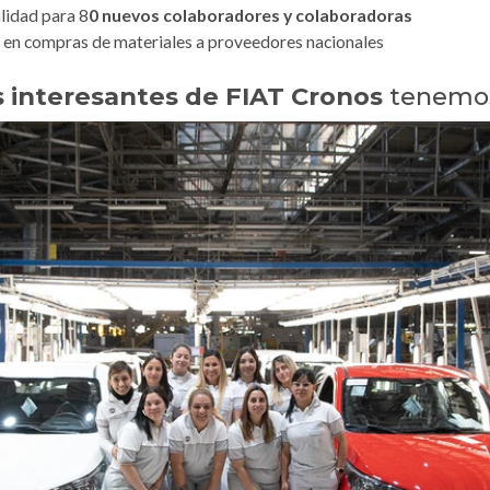
lidad para 8
0 nuevos colaboradores y colaboradoras
en compras de materiales a proveedores nacionales
interesantes de FIAT Cronos
tenemo