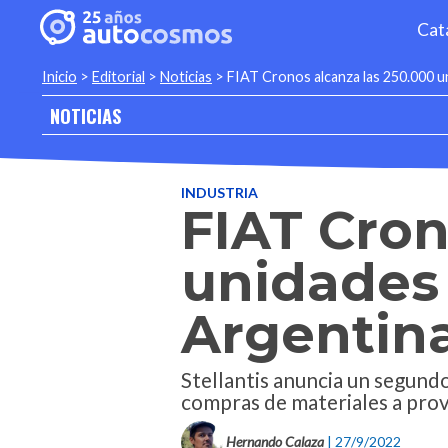
Cat
Inicio
>
Editorial
>
Noticias
>
FIAT Cronos alcanza las 250.000 u
NOTICIAS
INDUSTRIA
FIAT Cron
unidades
Argentin
Stellantis anuncia un segund
compras de materiales a pro
Hernando Calaza
| 27/9/2022