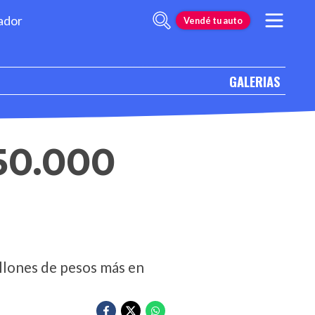
ador
Vendé tu auto
GALERIAS
50.000
illones de pesos más en