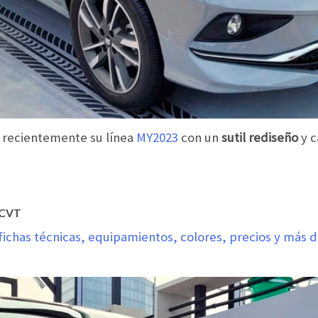
ó recientemente su línea
MY2023
con un
sutil rediseño
y c
 CVT
chas técnicas, equipamientos, colores, precios y más d