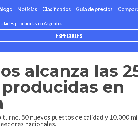
álogo
Noticias
Clasificados
Guía de precios
Compar
nidades producidas en Argentina
ESPECIALES
os alcanza las 2
 producidas en
a
o turno, 80 nuevos puestos de calidad y 10.000 m
veedores nacionales.