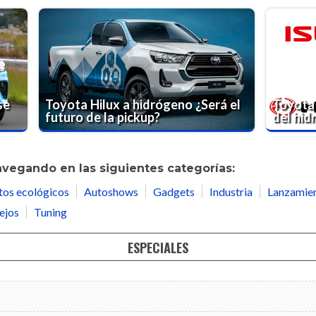
se
Toyota Hilux a hidrógeno ¿Será el
Toyota 
futuro de la pickup?
del hi
avegando en las siguientes categorías:
tos ecológicos
Autoshows
Gadgets
Industria
Lanzamie
ejos
Tuning
ESPECIALES