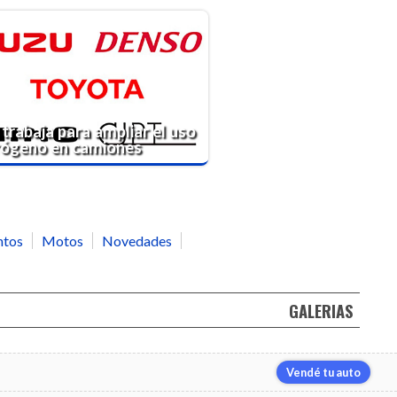
trabaja para ampliar el uso
drógeno en camiones
ntos
Motos
Novedades
GALERIAS
Vendé tu auto