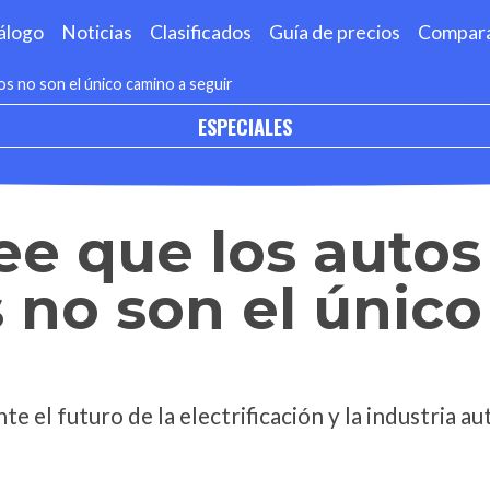
álogo
Noticias
Clasificados
Guía de precios
Compar
os no son el único camino a seguir
ESPECIALES
ee que los autos
s no son el únic
e el futuro de la electrificación y la industria a