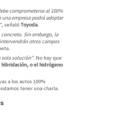
z debe comprometerse al 100%
do una empresa podrá adoptar
"
, señaló
Toyoda.
 concreto. Sin embargo, la
 intervendrán otros campos
neta.
 sola solución”
. No hay que
 hibridación, o el hidrógeno
vas a los autos 100%
 podamos tener una charla.
es