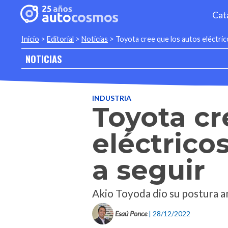
Cat
Inicio
>
Editorial
>
Noticias
>
Toyota cree que los autos eléctric
NOTICIAS
INDUSTRIA
Toyota cr
eléctrico
a seguir
Akio Toyoda dio su postura ant
Esaú Ponce
| 28/12/2022