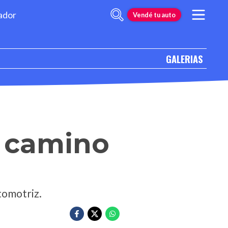
ador
Vendé tu auto
GALERIAS
o camino
utomotriz.