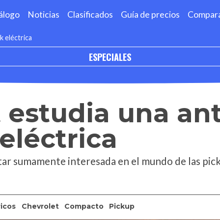
álogo
Noticias
Clasificados
Guía de precios
Compar
k eléctrica
ESPECIALES
 estudia una ant
eléctrica
ar sumamente interesada en el mundo de las pick
ricos
Chevrolet
Compacto
Pickup