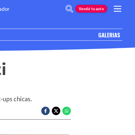
ador
Vendé tu auto
GALERIAS
i
-ups chicas.