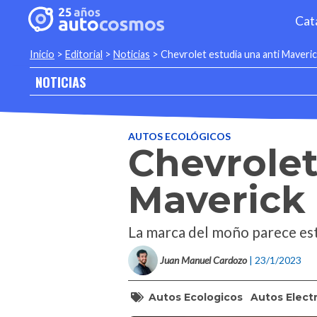
Cat
Inicio
>
Editorial
>
Noticias
>
Chevrolet estudia una anti Maveric
NOTICIAS
AUTOS ECOLÓGICOS
Chevrolet
Maverick 
La marca del moño parece est
Juan Manuel Cardozo
| 23/1/2023
Autos Ecologicos
Autos Elect