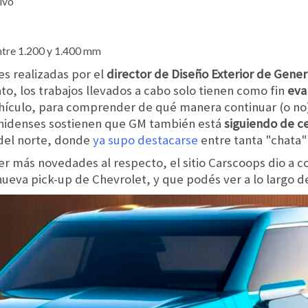
ivo
entre 1.200 y 1.400 mm
nes realizadas por el
director de Diseño Exterior de Gener
o, los trabajos llevados a cabo solo tienen como fin
eva
ículo, para comprender de qué manera continuar (o no) 
unidenses sostienen que GM también está
siguiendo de c
del norte, donde
ya supo destacarse
entre tanta "chata"
 más novedades al respecto, el sitio Carscoops dio a c
 nueva pick-up de Chevrolet, y que podés ver a lo largo d