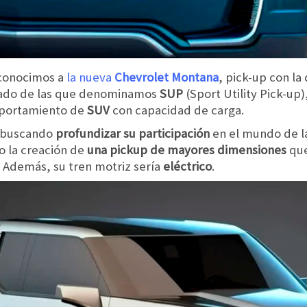
conocimos a
la nueva
Chevrolet Montana
, pick-up con l
rcado de las que denominamos
SUP
(Sport Utility Pick-up
portamiento de
SUV
con capacidad de carga.
á buscando
profundizar su participación
en el mundo de l
o la creación de
una pickup de mayores dimensiones
que
. Además, su tren motriz sería
eléctrico
.