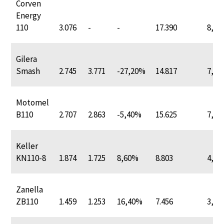
Corven
Energy
110
3.076
-
-
17.390
8,5
Gilera
Smash
2.745
3.771
-27,20%
14.817
7,2
Motomel
B110
2.707
2.863
-5,40%
15.625
7,6
Keller
KN110-8
1.874
1.725
8,60%
8.803
4,3
Zanella
ZB110
1.459
1.253
16,40%
7.456
3,6