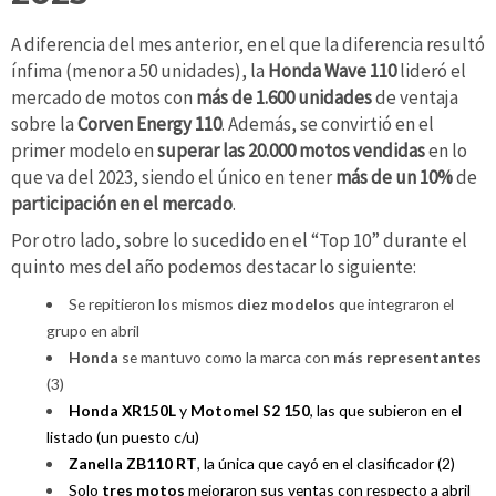
A diferencia del mes anterior, en el que la diferencia resultó
ínfima (menor a 50 unidades), la
Honda Wave 110
lideró el
mercado de motos con
más de
1.600 unidades
de ventaja
sobre la
Corven Energy 110
. Además, se convirtió en el
primer modelo en
superar las 20.000 motos
vendidas
en lo
que va del 2023, siendo el único en tener
más de un 10%
de
participación en el mercado
.
Por otro lado, sobre lo sucedido en el “Top 10” durante el
quinto mes del año podemos destacar lo siguiente:
Se repitieron los mismos
diez modelos
que integraron el
grupo en abril
Honda
se mantuvo como la marca con
más representantes
(3)
Honda XR150L
y
Motomel S2 150
, las que subieron en el
listado (un puesto c/u)
Zanella ZB110 RT
, la única que cayó en el clasificador (2)
Solo
tres motos
mejoraron sus ventas con respecto a abril