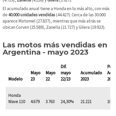
El acumulado anual tiene a Honda en lo más alto, con más
de
40.000 unidades vendidas
(44.427). Cerca de las 30.000
aparece Motomel (27.837), mientras que más atrás se
ubican Corven (25.589), Zanella (21.727) y Gilera (19.923).
Las motos más vendidas en
Argentina - mayo 2023
Dif.
Part
Mayo
Mayo
mayo
Acumulado
Acu
Modelo
23
22
22/23
2023
2023
Honda
Wave 110
4.679
3.763
24,30%
21.221
10,