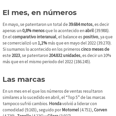
El mes, en números
En mayo, se patentaron un total de
39.684 motos
, es decir
apenas un
0,8% menos
que lo acontecido en
abril
(39.988).
En el
comparativo interanual
, el balance es
positivo
, ya que
se comercializó un
1,1%
más que en mayo del 2022 (39.270).
Si sumamos lo acontecido en los primeros
cinco meses de
este
2023
, se patentaron
204.832 unidades
, es decir un 10%
más que en el mismo periodo del 2022 (186.245).
Las marcas
En un mes en el que los números de ventas resultaron
similares a lo sucedido en abril, el “Top 5” de las marcas
tampoco sufrió cambios.
Honda
volvió a liderar con
comodidad (9.165), seguido por
Motomel
(4.751),
Corven
(4.729),
Zanella
(4.226) y
Gilera
(3.927).