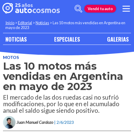
Vendé tu auto
Inicio
>
Editorial
>
Noticias
>
Las 10 motos más vendidas en Argentina en
mayo de 2023
NOTICIAS
ESPECIALES
GALERIAS
MOTOS
Las 10 motos más
vendidas en Argentina
en mayo de 2023
El mercado de las dos ruedas casi no sufrió
modificaciones, por lo que en el acumulado
anual el saldo sigue siendo positivo.
Juan Manuel Cardozo
| 2/6/2023