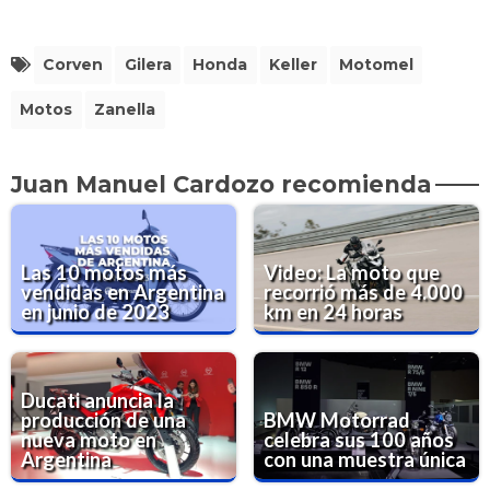
Corven
Gilera
Honda
Keller
Motomel
Motos
Zanella
Juan Manuel Cardozo recomienda
Las 10 motos más
Video: La moto que
vendidas en Argentina
recorrió más de 4.000
en junio de 2023
km en 24 horas
Ducati anuncia la
producción de una
BMW Motorrad
nueva moto en
celebra sus 100 años
Argentina
con una muestra única