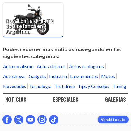
Royal Enfield HNTR
350 se lanza en
Argentina
Podés recorrer más noticias navegando en las
siguientes categorías:
Automovilismo
Autos clásicos
Autos ecológicos
Autoshows
Gadgets
Industria
Lanzamientos
Motos
Novedades
Tecnología
Test drive
Tips y Consejos
Tuning
NOTICIAS
ESPECIALES
GALERIAS
Vendé tu auto