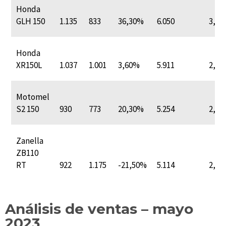
Honda
GLH 150
1.135
833
36,30%
6.050
3,0
Honda
XR150L
1.037
1.001
3,60%
5.911
2,9
Motomel
S2 150
930
773
20,30%
5.254
2,6
Zanella
ZB110
RT
922
1.175
-21,50%
5.114
2,5
Análisis de ventas – mayo
2023