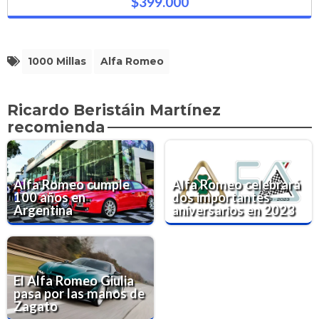
$399.000
1000 Millas
Alfa Romeo
Ricardo Beristáin Martínez
recomienda
Alfa Romeo cumple
Alfa Romeo celebrará
100 años en
dos importantes
Argentina
aniversarios en 2023
El Alfa Romeo Giulia
pasa por las manos de
Zagato