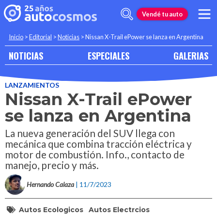
Vendé tu auto
Inicio
>
Editorial
>
Noticias
>
Nissan X-Trail ePower se lanza en Argentina
NOTICIAS
ESPECIALES
GALERIAS
LANZAMIENTOS
Nissan X-Trail ePower
se lanza en Argentina
La nueva generación del SUV llega con
mecánica que combina tracción eléctrica y
motor de combustión. Info., contacto de
manejo, precio y más.
Hernando Calaza
| 11/7/2023
Autos Ecologicos
Autos Electrcios