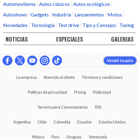
Automovilismo
Autos clásicos
Autos ecológicos
Autoshows
Gadgets
Industria
Lanzamientos
Motos
Novedades
Tecnología
Test drive
Tips y Consejos
Tuning
NOTICIAS
ESPECIALES
GALERIAS
Vendé tu auto
La empresa
Atención al cliente
Términos y condiciones
Políticas de privacidad
Pricing
Publicidad
Servicio para Concesionarias
RSS
Argentina
Chile
Colombia
Ecuador
Estados Unidos
México
Perú
Uruguay
Venezuela