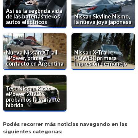
Así es la segunda vida
de las baterías de los
Nissan Skyline Nismo,
autos eléctricos
la nueva joya japonesa
Nueva Nissan XTrail
Nissan X-Trail e-
ePower, primer
POWER: primera
contacto en Argentina
impresión de manejo
Test Nissan Kicks
ePower 2023:
probamos la variante
híbrida
Podés recorrer más noticias navegando en las
siguientes categorías: