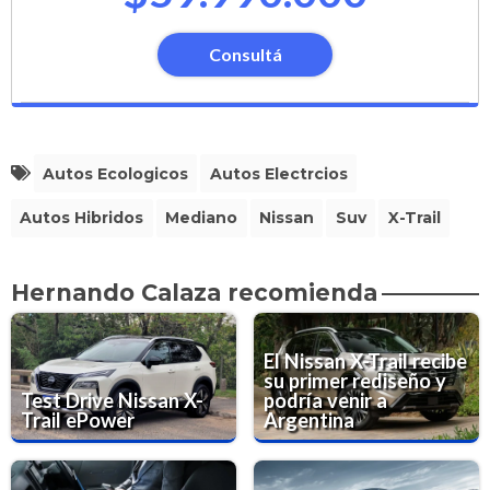
Consultá
Autos Ecologicos
Autos Electrcios
Autos Hibridos
Mediano
Nissan
Suv
X-Trail
Hernando Calaza recomienda
El Nissan X-Trail recibe
su primer rediseño y
Test Drive Nissan X-
podría venir a
Trail ePower
Argentina