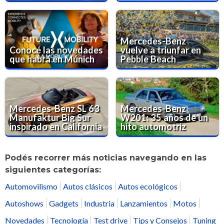
Mercedes-Benz
Conocé las novedades
vuelve a triunfar en
que habrá en Múnich
Pebble Beach
Mercedes-Benz SL 63
Mercedes-Benz
Manufaktur Big Sur
W201: 35 años de un
inspirado en California
hito automotriz
Podés recorrer más noticias navegando en las
siguientes categorías:
Automovilismo
Autos clásicos
Autos ecológicos
Autoshows
Gadgets
Industria
Lanzamientos
Motos
Novedades
Tecnología
Test drive
Tips y Consejos
Tuning