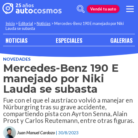
Vendé tu auto
Inicio
>
Editorial
>
Noticias
>
Mercedes-Benz 190 E manejado por Niki
Lauda se subasta
NOTICIAS
ESPECIALES
GALERIAS
NOVEDADES
Mercedes-Benz 190 E
manejado por Niki
Lauda se subasta
Fue con el que el austríaco volvió a manejar en
Nürburgring tras su grave accidente,
compartiendo pista con Ayrton Senna, Alain
Prost y Carlos Reutemann, entre otras figuras.
Juan Manuel Cardozo
| 30/8/2023