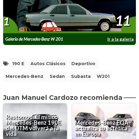
11
1
Galería de Mercedes-Benz W 201
Ir a la galería
190 E
Autos Clásicos
Deportivo
Mercedes-Benz
Sedan
Subasta
W201
Juan Manuel Cardozo recomienda
Restomod: El mítico
Mercedes-Benz 190E
Mercedes-Benz EQA
del DTM volverá a la
actualiza su estética
vida
en Europa