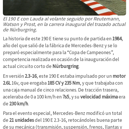
El 190 E con Lauda al volante seguido por Reutemann,
Watson y Prost, en la carrera inaugural del trazado actual
de Nürburgring.
La historia de este 190 E tiene su punto de partida en
1984
,
año del que salió de la fábrica de Mercedes-Benz y se lo
preparó especialmente para la “Copa de Campeones”,
competencia realizada en ocasión de la inauguración del
actual circuito corto de
Nürburgring
.
En versión
2.3-16
, este 190 E estaba impulsado por un
motor
2.6L
16v, que erogaba
185 CV y 235 Nm
, y que trabajaba con
una caja manual de cinco relaciones. De tracción trasera,
aceleraba de 0 a 100 km/h en
7s5
, y su
velocidad máxima
era
de
230 km/h
.
Para el evento especial, Mercedes-Benz modificó un total
de
21 unidades
del 190 E 2.3-16, retocándoles buena parte
de su mecánica (transmisión, suspensión, frenos, llantas y