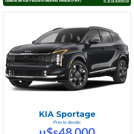
Galería de Kia Platform Beyond Vehicle (PBV)
Ir a la galería
KIA Sportage
Precio desde:
u$s48.000