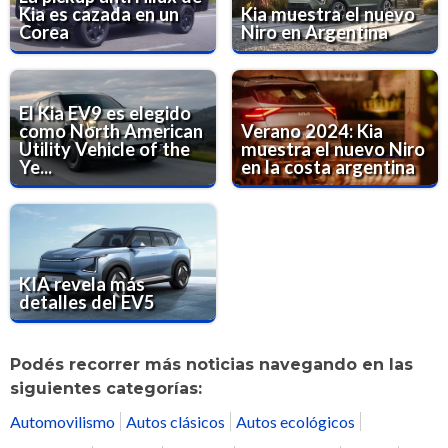
Kia es cazada en un
Kia muestra el nuevo
Corea
Niro en Argentina
El Kia EV9 es elegido
como North American
Verano 2024: Kia
Utility Vehicle of the
muestra el nuevo Niro
Ye...
en la costa argentina
KIA revela más
detalles del EV5
Podés recorrer más noticias navegando en las
siguientes categorías:
Automovilismo
Autos clásicos
Autos ecológicos