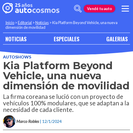
Vendé tu auto
Inicio
>
Editorial
>
Noticias
>
Kia Platform Beyond Vehicle, una nueva
dimensión de movilidad
NOTICIAS
ESPECIALES
GALERIAS
AUTOSHOWS
Kia Platform Beyond
Vehicle, una nueva
dimensión de movilidad
La firma coreana se lució con un proyecto de
vehículos 100% modulares, que se adaptan a la
necesidad de cada cliente.
Marco Robles
| 12/1/2024