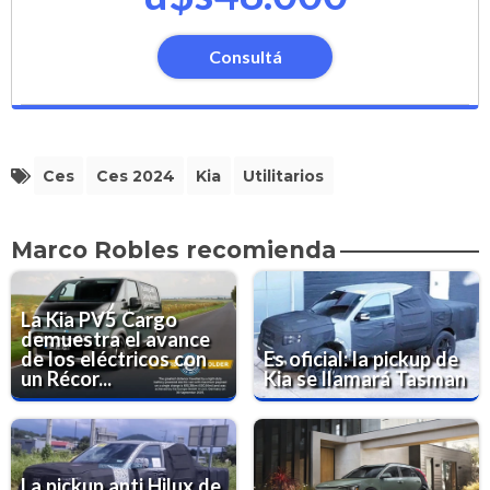
Consultá
Ces
Ces 2024
Kia
Utilitarios
Marco Robles recomienda
La Kia PV5 Cargo
demuestra el avance
de los eléctricos con
Es oficial: la pickup de
un Récor...
Kia se llamará Tasman
La pickup anti Hilux de