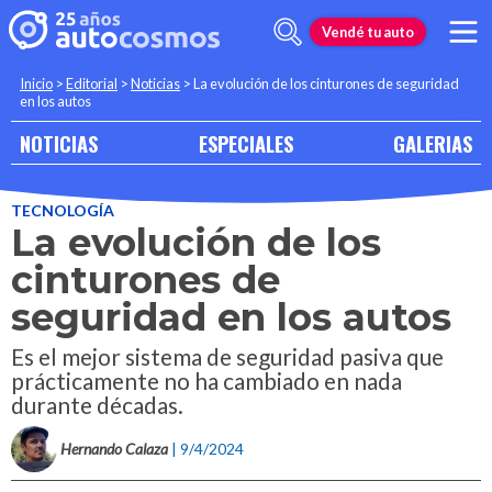
Vendé tu auto
Inicio
>
Editorial
>
Noticias
>
La evolución de los cinturones de seguridad
en los autos
NOTICIAS
ESPECIALES
GALERIAS
TECNOLOGÍA
La evolución de los
cinturones de
seguridad en los autos
Es el mejor sistema de seguridad pasiva que
prácticamente no ha cambiado en nada
durante décadas.
Hernando Calaza
| 9/4/2024