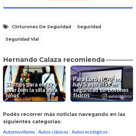
Cinturones De Seguridad
Seguridad
Seguridad Vial
Hernando Calaza recomienda
Para Euro NCAP no
SRi: tips para elegir y
hay 5 estrellas en
usar bien la silla para
seguridad sin botones
niños
físicos
Podés recorrer más noticias navegando en las
siguientes categorías:
Automovilismo
Autos clásicos
Autos ecológicos