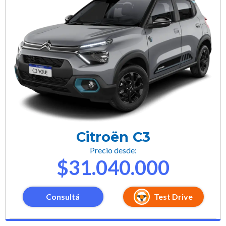
Citroën C3
Precio desde:
$31.040.000
Consultá
Test Drive