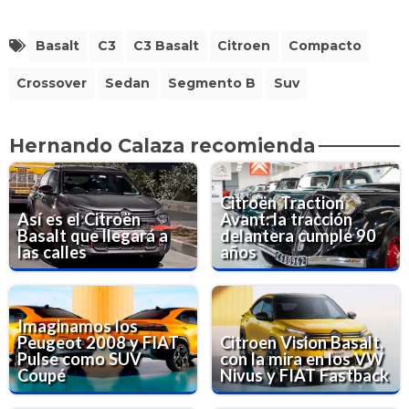
Basalt
C3
C3 Basalt
Citroen
Compacto
Crossover
Sedan
Segmento B
Suv
Hernando Calaza recomienda
Citroën Traction
Así es el Citroën
Avant: la tracción
Basalt que llegará a
delantera cumple 90
las calles
años
Imaginamos los
Peugeot 2008 y FIAT
Citroen Vision Basalt,
Pulse como SUV
con la mira en los VW
Coupé
Nivus y FIAT Fastback