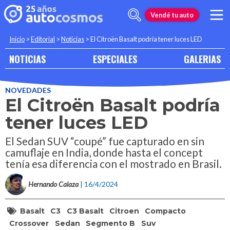
Vendé tu auto
Inicio
>
Editorial
>
Noticias
>
El Citroën Basalt podría tener luces LED
NOTICIAS
ESPECIALES
GALERIAS
NOVEDADES
El Citroën Basalt podría
tener luces LED
El Sedan SUV “coupé” fue capturado en sin
camuflaje en India, donde hasta el concept
tenía esa diferencia con el mostrado en Brasil.
Hernando Calaza
| 16/4/2024
Basalt
C3
C3 Basalt
Citroen
Compacto
Crossover
Sedan
Segmento B
Suv