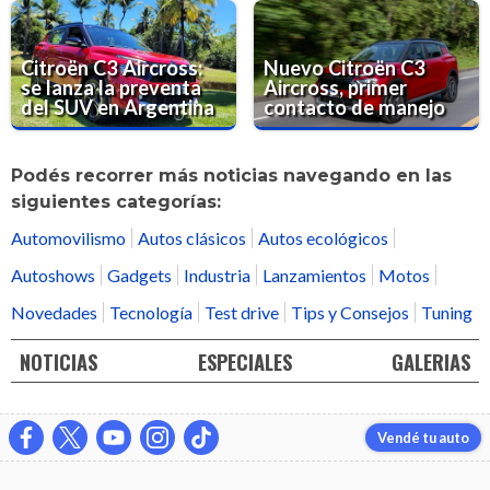
Citroën C3 Aircross:
Nuevo Citroën C3
se lanza la preventa
Aircross, primer
del SUV en Argentina
contacto de manejo
Podés recorrer más noticias navegando en las
siguientes categorías:
Automovilismo
Autos clásicos
Autos ecológicos
Autoshows
Gadgets
Industria
Lanzamientos
Motos
Novedades
Tecnología
Test drive
Tips y Consejos
Tuning
NOTICIAS
ESPECIALES
GALERIAS
Vendé tu auto