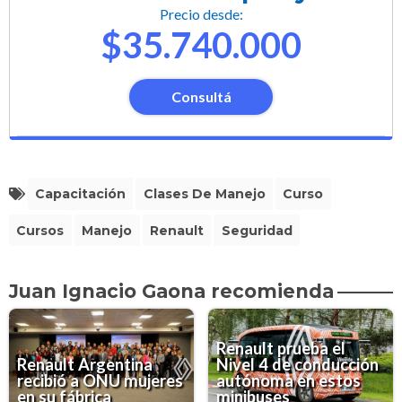
Precio desde:
$35.740.000
Consultá
Capacitación
Clases De Manejo
Curso
Cursos
Manejo
Renault
Seguridad
Juan Ignacio Gaona recomienda
Renault prueba el
Renault Argentina
Nivel 4 de conducción
recibió a ONU mujeres
autónoma en estos
en su fábrica
minibuses