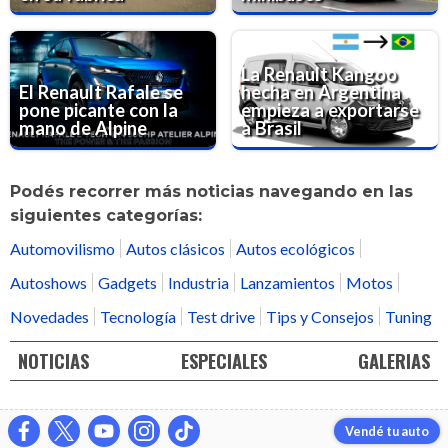
La Renault Kangoo
El Renault Rafale se
hecha en Argentina
pone picante con la
empieza a exportarse
mano de Alpine
a Brasil
Podés recorrer más noticias navegando en las
siguientes categorías:
Automovilismo
Autos clásicos
Autos ecológicos
Autoshows
Gadgets
Industria
Lanzamientos
Motos
Novedades
Tecnología
Test drive
Tips y Consejos
Tuning
NOTICIAS
ESPECIALES
GALERIAS
Vendé tu auto