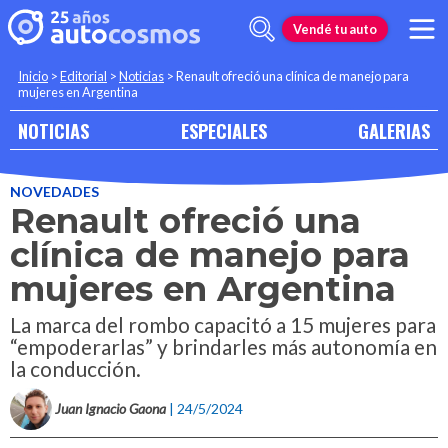
Vendé tu auto
Inicio
>
Editorial
>
Noticias
>
Renault ofreció una clínica de manejo para
mujeres en Argentina
NOTICIAS
ESPECIALES
GALERIAS
NOVEDADES
Renault ofreció una
clínica de manejo para
mujeres en Argentina
La marca del rombo capacitó a 15 mujeres para
“empoderarlas” y brindarles más autonomía en
la conducción.
Juan Ignacio Gaona
| 24/5/2024