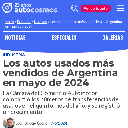
Vendé tu auto
Inicio
>
Editorial
>
Noticias
>
Los autos usados más vendidos de Argentina
en mayo de 2024
NOTICIAS
ESPECIALES
GALERIAS
INDUSTRIA
Los autos usados más
vendidos de Argentina
en mayo de 2024
La Cámara del Comercio Automotor
compartió los números de transferencias de
usados en el quinto mes del año, y se registró
un crecimiento.
Juan Ignacio Gaona
| 9/6/2024