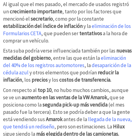
Al igual que el mes pasado, el mercado de usados registró
un
crecimiento importante
, tanto por los factores que
mencionó el
secretario
, como por la constante
estabilización del índice de inflación
y la
eliminación de los
Formularios CETA
, que pueden ser
tentativos
a la hora de
comprar un vehículo.
Esta suba podría verse influenciada también por las
nuevas
medidas del gobierno
, entre las que están la
eliminación
del 40% de los registros automotores
, la
desaparición de la
cédula azul
y otros elementos que podrían
reducir la
inflación
, los
precios
y los
costos de transferencia.
Con respecto al
top 10
, no hubo muchos cambios, aunque
se ve un
aumento en las ventas de la VW Amarok,
que se
posiciona como la
segunda pick-up más vendida
(el mes
pasado fue la tercera). Esto se podría deber a que la gente
está vendiendo sus
Amarok
antes de la
llegada de la nueva,
que tendrá un rediseño
, pero son estimaciones. La
Hilux
sigue siendo la
más elegida dentro de las camionetas.