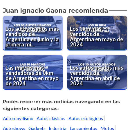
Juan Ignacio Gaona recomienda
Los autos usados más
Los 0km más
vendidos de
vendidos de
Argentina en junio y la
Argentina en mayo de
primera mi...
2024
Las marcas más
Los autos usados más
vendedoras de 0km
vendidos de
de Argentina en mayo
Argentina en abril de
de 2024
2024
Podés recorrer más noticias navegando en las
siguientes categorías:
Automovilismo
Autos clásicos
Autos ecológicos
Autoshows
Gadgets
Industria
Lanzamientos
Motos