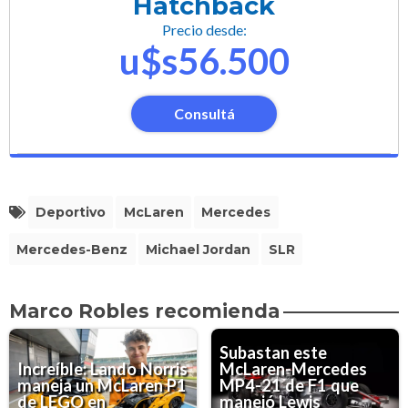
Hatchback
Precio desde:
u$s56.500
Consultá
Deportivo
McLaren
Mercedes
Mercedes-Benz
Michael Jordan
SLR
Marco Robles recomienda
Subastan este
Increíble: Lando Norris
McLaren-Mercedes
maneja un McLaren P1
MP4-21 de F1 que
de LEGO en
manejó Lewis