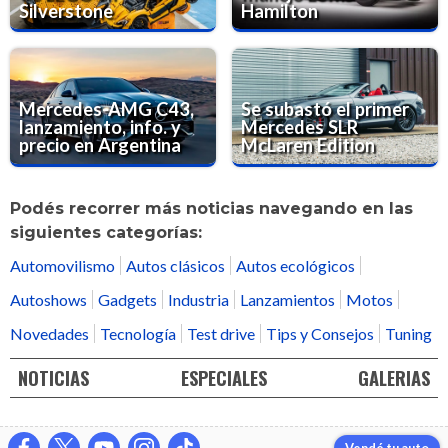
Silverstone
Hamilton
Mercedes-AMG C43,
Se subastó el primer
lanzamiento, info. y
Mercedes SLR
precio en Argentina
McLaren Edition
Podés recorrer más noticias navegando en las
siguientes categorías:
Automovilismo
Autos clásicos
Autos ecológicos
Autoshows
Gadgets
Industria
Lanzamientos
Motos
Novedades
Tecnología
Test drive
Tips y Consejos
Tuning
NOTICIAS
ESPECIALES
GALERIAS