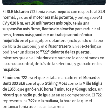
El
SLR McLaren 722
tenía varias
mejoras
con respecto al
SLR
normal
, ya que
el motor era más potente
, y entregaba
641
CV
y 820 Nm
, era
10 milímetros más bajo
, tenía una
suspensión más firme
,
llantas de aleación
para reducir el
peso,
frenos más grandes
y
un trabajo aerodinámico
mejorado
en el paragolpes delantero (incluyendo un labio
de fibra de carbono) y el
difusor trasero
. En el
exterior,
se
podía ver un discreto
"722" delante de las puertas
,
mientras que en el
interior
este número lo encontramos en
la
consola central
, detrás de la selectora, y grabado en los
respaldos
.
El
número 722
era el que estaba marcado en el
Mercedes-
Benz 300 SLR
con el que
Stirling Moss
corrió la
Mille Miglia
de 1955
, que
ganó en 10 horas 7 minutos y 48 segundos
, un
récord que nadie pudo igualar
en esa competencia.
El
722
representa las
7:22 de la mañana
, la hora en la que el
británico tenía que iniciar la carrera.