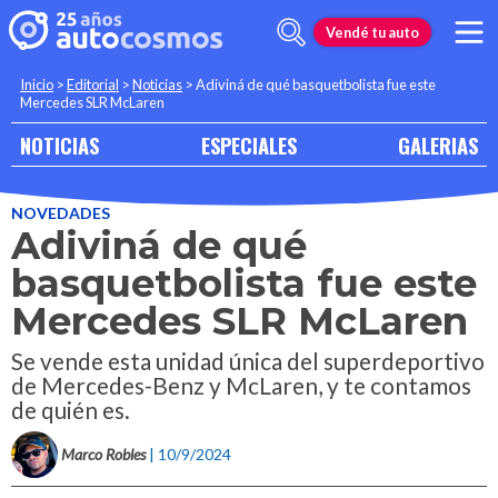
Vendé tu auto
Inicio
>
Editorial
>
Noticias
>
Adiviná de qué basquetbolista fue este
Mercedes SLR McLaren
NOTICIAS
ESPECIALES
GALERIAS
NOVEDADES
Adiviná de qué
basquetbolista fue este
Mercedes SLR McLaren
Se vende esta unidad única del superdeportivo
de Mercedes-Benz y McLaren, y te contamos
de quién es.
Marco Robles
| 10/9/2024