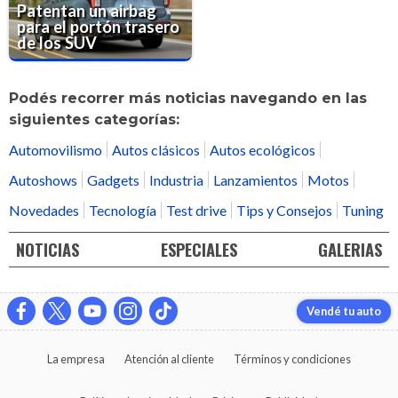
Patentan un airbag
para el portón trasero
de los SUV
Podés recorrer más noticias navegando en las
siguientes categorías:
Automovilismo
Autos clásicos
Autos ecológicos
Autoshows
Gadgets
Industria
Lanzamientos
Motos
Novedades
Tecnología
Test drive
Tips y Consejos
Tuning
NOTICIAS
ESPECIALES
GALERIAS
Vendé tu auto
La empresa
Atención al cliente
Términos y condiciones