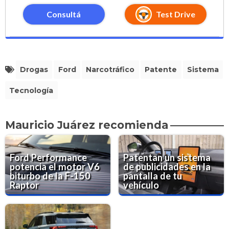
Consultá
Test Drive
Drogas
Ford
Narcotráfico
Patente
Sistema
Tecnología
Mauricio Juárez recomienda
Ford Performance
Patentan un sistema
potencia el motor V6
de publicidades en la
biturbo de la F-150
pantalla de tu
Raptor
vehículo