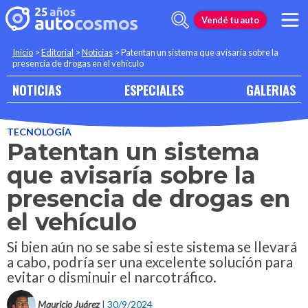
Vendé tu auto
Inicio
>
Editorial
>
Noticias
>
Patentan un sistema que avisaría sobre la
presencia de drogas en el vehículo
NOTICIAS
ESPECIALES
GALERIAS
TECNOLOGÍA
Patentan un sistema
que avisaría sobre la
presencia de drogas en
el vehículo
Si bien aún no se sabe si este sistema se llevará
a cabo, podría ser una excelente solución para
evitar o disminuir el narcotráfico.
Mauricio Juárez
| 30/9/2024