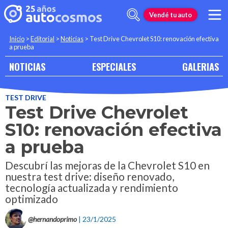
Vendé tu auto
Inicio
>
Editorial
>
Noticias
>
Test Drive Chevrolet S10: renovación efectiva
a prueba
NOTICIAS
ESPECIALES
GALERIAS
TEST DRIVE
Test Drive Chevrolet
S10: renovación efectiva
a prueba
Descubrí las mejoras de la Chevrolet S10 en
nuestra test drive: diseño renovado,
tecnología actualizada y rendimiento
optimizado
@hernandoprimo
| 23/1/2025