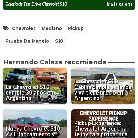
Galería de Test Drive Chevrolet S10
Ir a la galería
Chevrolet
Mediano
Pickup
Prueba De Manejo
S10
Hernando Calaza recomienda
La Chevrolet S10
La Chevrolet S10
Cabina Simple se lanza
cumple 30 años en
y ya tiene precio en
Argentina
Argentina
Pickup Experience:
Nueva Chevrolet S10
Chevrolet Argentina
Z71: lanzamiento y
te invita a probar sus