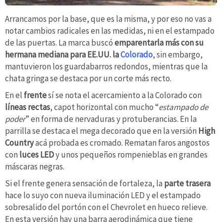
Arrancamos por la base, que es la misma, y por eso no vas a
notar cambios radicales en las medidas, ni en el estampado
de las puertas. La marca buscó
emparentarla más con su
hermana mediana para EE.UU. la
Colorado
, sin embargo,
mantuvieron los guardabarros redondos, mientras que la
chata gringa se destaca por un corte más recto.
En el
frente
sí se nota el acercamiento a la Colorado con
líneas rectas
, capot horizontal con mucho “
estampado de
poder
” en forma de nervaduras y protuberancias. En la
parrilla se destaca el mega decorado que en la versión
High
Country
acá probada es cromado. Rematan faros angostos
con
luces LED
y unos pequeños rompenieblas en grandes
máscaras negras.
Si el frente genera sensación de fortaleza, la
parte trasera
hace lo suyo con nueva iluminación LED y el estampado
sobresalido del portón con el Chevrolet en hueco relieve.
En esta versión hay una barra aerodinámica que tiene