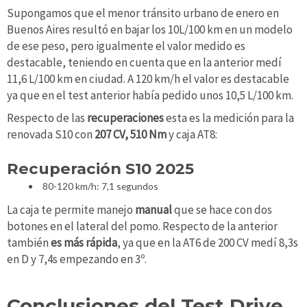
Supongamos que el menor tránsito urbano de enero en
Buenos Aires resultó en bajar los 10L/100 km en un modelo
de ese peso, pero igualmente el valor medido es
destacable, teniendo en cuenta que en la anterior medí
11,6 L/100 km en ciudad. A 120 km/h el valor es destacable
ya que en el test anterior había pedido unos 10,5 L/100 km.
Respecto de las
recuperaciones
esta es la medición para la
renovada S10 con
207 CV, 510 Nm
y caja AT8:
Recuperación S10 2025
80-120 km/h: 7,1 segundos
La caja te permite manejo
manual
que se hace con dos
botones en el lateral del pomo. Respecto de la anterior
también
es más rápida
, ya que en la AT6 de 200 CV medí 8,3s
en D y 7,4s empezando en 3º.
Conclusiones del Test Drive