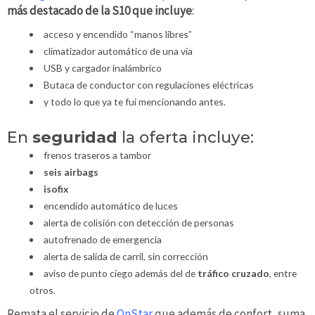
más destacado de la S10 que incluye
:
acceso y encendido “manos libres”
climatizador automático de una vía
USB y cargador inalámbrico
Butaca de conductor con regulaciones eléctricas
y todo lo que ya te fui mencionando antes.
En
seguridad
la oferta incluye:
frenos traseros a tambor
seis airbags
isofix
encendido automático de luces
alerta de colisión con detección de personas
autofrenado de emergencia
alerta de salida de carril, sin corrección
aviso de punto ciego además del de
tráfico cruzado
, entre
otros.
Remata el servicio de
OnStar
que además de confort, suma