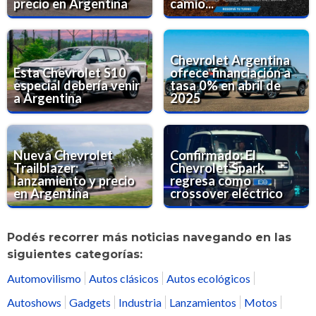
precio en Argentina
camio...
Chevrolet Argentina
Esta Chevrolet S10
ofrece financiación a
especial debería venir
tasa 0% en abril de
a Argentina
2025
Nueva Chevrolet
Confirmado: El
Trailblazer:
Chevrolet Spark
lanzamiento y precio
regresa como
en Argentina
crossover eléctrico
Podés recorrer más noticias navegando en las
siguientes categorías:
Automovilismo
Autos clásicos
Autos ecológicos
Autoshows
Gadgets
Industria
Lanzamientos
Motos