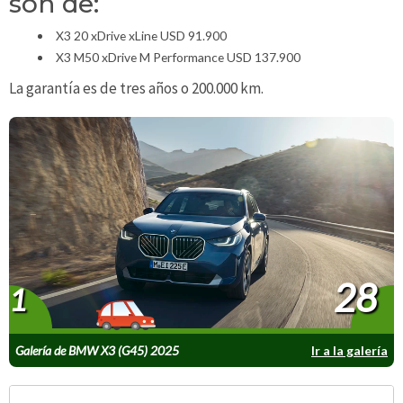
son de:
X3 20 xDrive xLine USD 91.900
X3 M50 xDrive M Performance USD 137.900
La garantía es de tres años o 200.000 km.
28
1
Galería de BMW X3 (G45) 2025
Ir a la galería