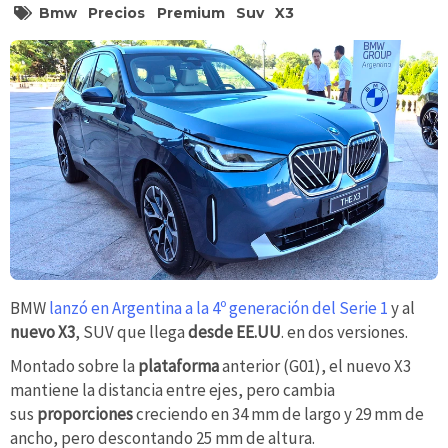
Bmw
Precios
Premium
Suv
X3
BMW
lanzó en Argentina a la 4º generación del Serie 1
y al
nuevo X3
, SUV que llega
desde EE.UU
. en dos versiones.
Montado sobre la
plataforma
anterior (G01), el nuevo X3
mantiene la distancia entre ejes, pero cambia
sus
proporciones
creciendo en 34 mm de largo y 29 mm de
ancho, pero descontando 25 mm de altura.