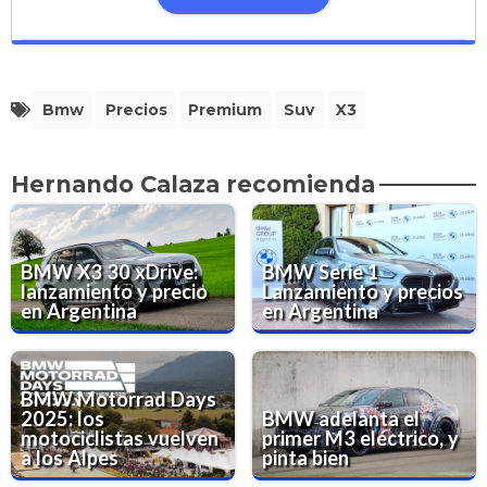
Bmw
Precios
Premium
Suv
X3
Hernando Calaza recomienda
BMW X3 30 xDrive:
BMW Serie 1
lanzamiento y precio
Lanzamiento y precios
en Argentina
en Argentina
BMW Motorrad Days
2025: los
BMW adelanta el
motociclistas vuelven
primer M3 eléctrico, y
a los Alpes
pinta bien