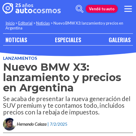
Vendé tu auto
Inicio
>
Editorial
>
Noticias
>
Nuevo BMW X3: lanzamiento y precios en
Argentina
NOTICIAS
ESPECIALES
GALERIAS
LANZAMIENTOS
Nuevo BMW X3:
lanzamiento y precios
en Argentina
Se acaba de presentar la nueva generación del
SUV premium y te contamos todo, incluidos
precios con la rebaja de impuestos.
Hernando Calaza
| 7/2/2025