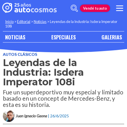
Vendé tu auto
Inicio
>
Editorial
>
Noticias
>
Leyendas de la Industria: Isdera Imperator
108i
NOTICIAS
ESPECIALES
GALERIAS
AUTOS CLÁSICOS
Leyendas de la
Industria: Isdera
Imperator 108i
Fue un superdeportivo muy especial y limitado
basado en un concept de Mercedes-Benz, y
esta es su historia.
Juan Ignacio Gaona
| 26/6/2025