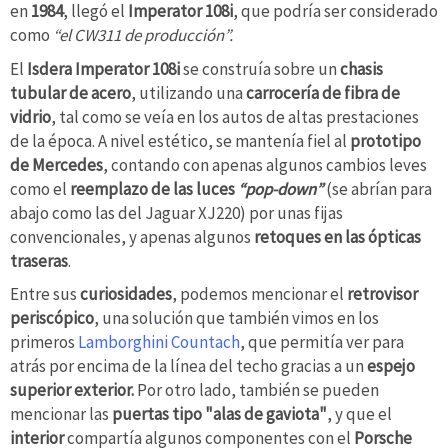
en
1984
, llegó el
Imperator 108i
, que podría ser considerado
como
“el CW311 de producción”.
El
Isdera Imperator 108i
se construía sobre un
chasis
tubular de acero
, utilizando una
carrocería de fibra de
vidrio
, tal como se veía en los autos de altas prestaciones
de la época. A nivel estético, se mantenía fiel al
prototipo
de Mercedes
, contando con apenas algunos cambios leves
como el
reemplazo de las luces
“pop-down”
(se abrían para
abajo como las del Jaguar XJ220) por unas fijas
convencionales, y apenas algunos
retoques en las ópticas
traseras
.
Entre sus
curiosidades
, podemos mencionar el
retrovisor
periscópico
, una solución que también vimos en los
primeros
Lamborghini Countach
, que permitía ver para
atrás por encima de la línea del techo gracias a un
espejo
superior exterior.
Por otro lado, también se pueden
mencionar las
puertas tipo "alas de gaviota"
, y que el
interior
compartía algunos componentes con el
Porsche