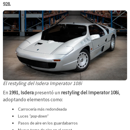
928.
El restyling del Isdera Imperator 108i
En
1991
,
Isdera
presentó un
restyling del Imperator 108i
,
adoptando elementos como:
Carrocería más redondeada
Luces
“pop-down”
Pasos de aire en los guardabarros
Nueva toma de aire en el capot