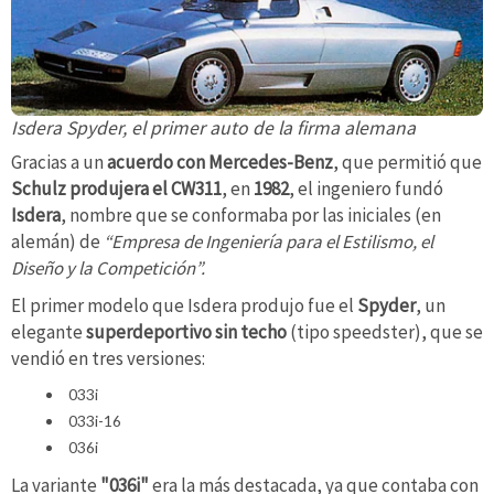
Isdera Spyder, el primer auto de la firma alemana
Gracias a un
acuerdo con Mercedes-Benz
, que permitió que
Schulz produjera el CW311
, en
1982
, el ingeniero fundó
Isdera
, nombre que se conformaba por las iniciales (en
alemán) de
“Empresa de Ingeniería para el Estilismo, el
Diseño y la Competición”.
El primer modelo que Isdera produjo fue el
Spyder
, un
elegante
superdeportivo sin techo
(tipo speedster), que se
vendió en tres versiones:
033i
033i-16
036i
La variante
"036i"
era la más destacada, ya que contaba con