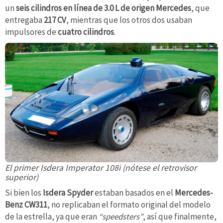
un
seis cilindros en línea de 3.0 L de origen Mercedes
, que
entregaba
217 CV
, mientras que los otros dos usaban
impulsores de
cuatro cilindros
.
El primer Isdera Imperator 108i (nótese el retrovisor
superior)
Si bien los
Isdera Spyder
estaban basados en el
Mercedes-
Benz CW311
, no replicaban el formato original del modelo
de la estrella, ya que eran
“speedsters”
, así que finalmente,