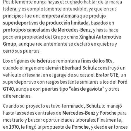
Posiblemente nunca hayas escuchado hablar de la marca
Isdera
, y es completamente entendible, ya que en sus
principios fue una
empresa alemana
que produjo
superdeportivos de producción limitada
, basados en
prototipos cancelados de Mercedes-Benz
, y hasta hace
poco era propiedad del Grupo chino
Xinghui Automotive
Group
, aunque recientemente se declaró en quiebra y
cerró sus puertas.
Los orígenes de
Isdera
se remontan a
fines de los 60s
,
cuando el ingeniero alemán
Eberhard Schulz
construyó un
vehículo artesanal en el garaje de su casa: el
Erator GTE
, un
superdeportivo con rasgos bastante similares a los del
Ford
GT40,
aunque con
puertas tipo "alas de gaviota"
y otros
diferenciales.
Cuando su proyecto estuvo terminado,
Schulz
lo manejó
hasta las sedes centrales de
Mercedes-Benz y Porsche
para
mostrarlo y buscar oportunidades laborales. Finalmente,
en
1970,
le llegó la propuesta de
Porsche
, y desde entonces