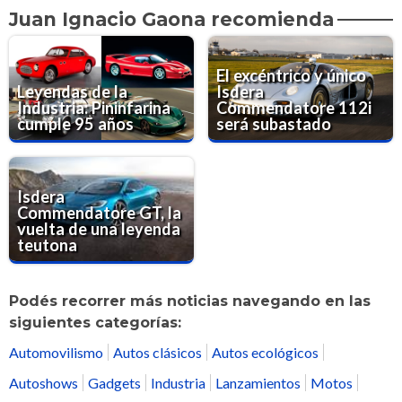
Juan Ignacio Gaona recomienda
El excéntrico y único
Leyendas de la
Isdera
Industria: Pininfarina
Commendatore 112i
cumple 95 años
será subastado
Isdera
Commendatore GT, la
vuelta de una leyenda
teutona
Podés recorrer más noticias navegando en las
siguientes categorías:
Automovilismo
Autos clásicos
Autos ecológicos
Autoshows
Gadgets
Industria
Lanzamientos
Motos