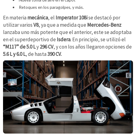
Retoques en los paragolpes, y más.
En materia
mecánica
, el
Imperator 108i
se destacó por
utilizar varios
V8
, ya que a medida que
Mercedes-Benz
lanzaba uno más potente que el anterior, este se adoptaba
en el superdeportivo de
Isdera
. En principio, se utilizó el
“M117” de 5.0 L
y
296
CV
, y con los años llegaron opciones de
5.6 L y 6.0 L
, de hasta
390 CV.