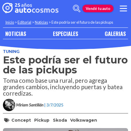
Vendé tu auto
Inicio
>
Editorial
>
Noticias
>
Este podría ser el futuro de las pickups
NOTICIAS
ESPECIALES
GALERIAS
TUNING
Este podría ser el futuro
de las pickups
Toma como base una rural, pero agrega
grandes cambios, incluyendo puertas y batea
corredizas.
Miriam Santillán
| 3/7/2025
Concept
Pickup
Skoda
Volkswagen