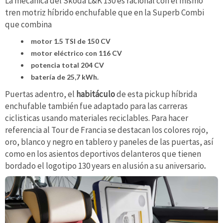
La mecánica del Skoda L&K 130 es racional con el mismo
tren motriz híbrido enchufable que en la Superb Combi
que combina
motor 1.5 TSI de 150 CV
motor eléctrico con 116 CV
potencia total 204 CV
batería de 25,7 kWh.
Puertas adentro, el
habitáculo
de esta pickup híbrida
enchufable también fue adaptado para las carreras
ciclisticas usando materiales reciclables. Para hacer
referencia al Tour de Francia se destacan los colores rojo,
oro, blanco y negro en tablero y paneles de las puertas, así
como en los asientos deportivos delanteros que tienen
bordado el logotipo 130 years en alusión a su aniversario
.