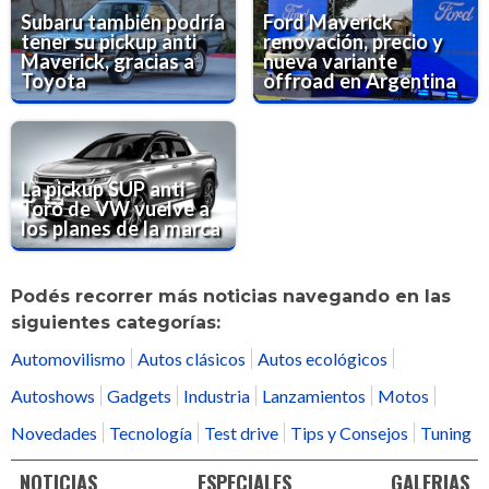
Subaru también podría
Ford Maverick
tener su pickup anti
renovación, precio y
Maverick, gracias a
nueva variante
Toyota
offroad en Argentina
La pickup SUP anti
Toro de VW vuelve a
los planes de la marca
Podés recorrer más noticias navegando en las
siguientes categorías:
Automovilismo
Autos clásicos
Autos ecológicos
Autoshows
Gadgets
Industria
Lanzamientos
Motos
Novedades
Tecnología
Test drive
Tips y Consejos
Tuning
NOTICIAS
ESPECIALES
GALERIAS