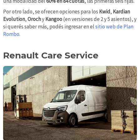
una modalidad del
60% en 84 cuotas
, las primeras seis fijas.
Por otro lado, se ofrecen opciones para los
Kwid
,
Kardian
Evolution
,
Oroch
y
Kangoo
(en versiones de 2 y 5 asientos), y
si querés saber más, podés ingresar en el
sitio web de Plan
Rombo
.
Renault Care Service