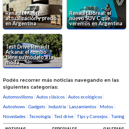
Renault Master:
Renault Boreal: el
actualización y precio
nuevo SUV C que
en Argentina
veremos en Argentina
Test Drive Renault
Arkana: el rombo
tiene su modelo a la
moda
Podés recorrer más noticias navegando en las
siguientes categorías:
Automovilismo
Autos clásicos
Autos ecológicos
Autoshows
Gadgets
Industria
Lanzamientos
Motos
Novedades
Tecnología
Test drive
Tips y Consejos
Tuning