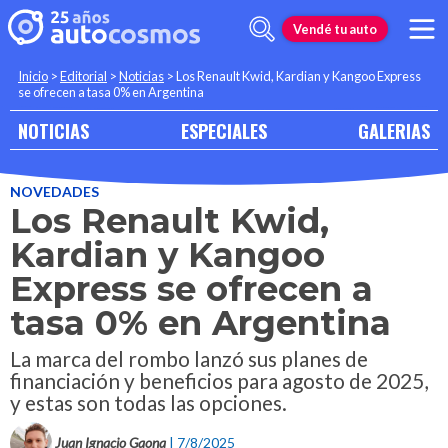
Vendé tu auto
Inicio
>
Editorial
>
Noticias
>
Los Renault Kwid, Kardian y Kangoo Express
se ofrecen a tasa 0% en Argentina
NOTICIAS
ESPECIALES
GALERIAS
NOVEDADES
Los Renault Kwid,
Kardian y Kangoo
Express se ofrecen a
tasa 0% en Argentina
La marca del rombo lanzó sus planes de
financiación y beneficios para agosto de 2025,
y estas son todas las opciones.
Juan Ignacio Gaona
| 7/8/2025