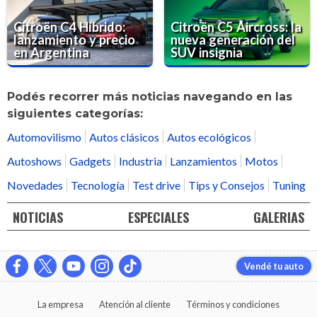
Citroën C4 Híbrido:
Citroën C5 Aircross: la
lanzamiento y precio
nueva generación del
en Argentina
SUV insignia
Podés recorrer más noticias navegando en las
siguientes categorías:
Automovilismo
Autos clásicos
Autos ecológicos
Autoshows
Gadgets
Industria
Lanzamientos
Motos
Novedades
Tecnología
Test drive
Tips y Consejos
Tuning
NOTICIAS
ESPECIALES
GALERIAS
Vendé tu auto
La empresa
Atención al cliente
Términos y condiciones