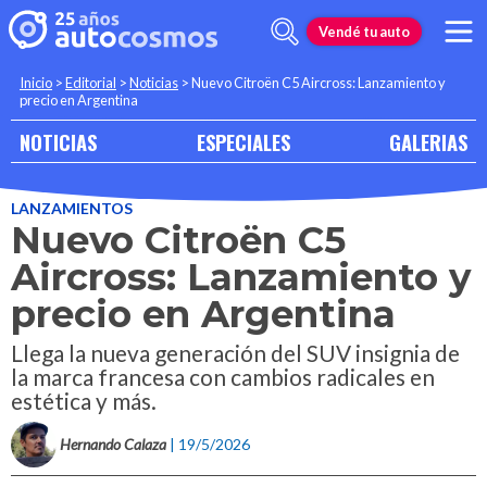
Vendé tu auto
Inicio
>
Editorial
>
Noticias
>
Nuevo Citroën C5 Aircross: Lanzamiento y
precio en Argentina
NOTICIAS
ESPECIALES
GALERIAS
LANZAMIENTOS
Nuevo Citroën C5
Aircross: Lanzamiento y
precio en Argentina
Llega la nueva generación del SUV insignia de
la marca francesa con cambios radicales en
estética y más.
Hernando Calaza
| 19/5/2026