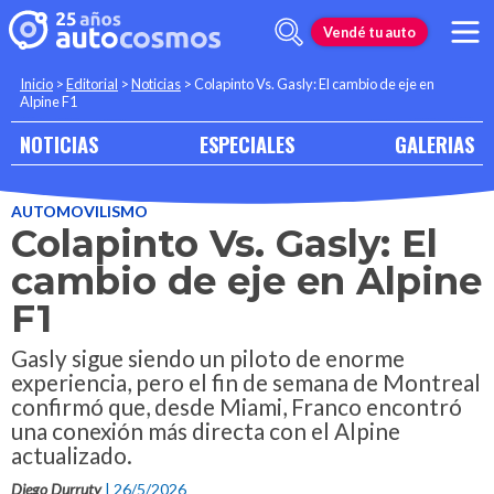
Vendé tu auto
Inicio
>
Editorial
>
Noticias
>
Colapinto Vs. Gasly: El cambio de eje en
Alpine F1
NOTICIAS
ESPECIALES
GALERIAS
AUTOMOVILISMO
Colapinto Vs. Gasly: El
cambio de eje en Alpine
F1
Gasly sigue siendo un piloto de enorme
experiencia, pero el fin de semana de Montreal
confirmó que, desde Miami, Franco encontró
una conexión más directa con el Alpine
actualizado.
Diego Durruty
| 26/5/2026