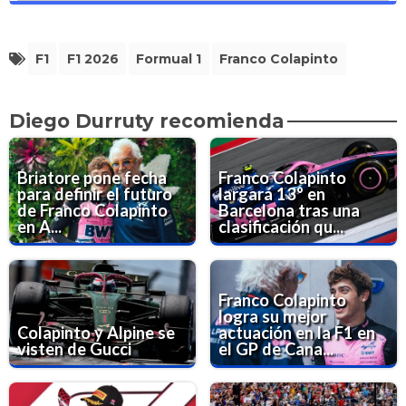
F1
F1 2026
Formual 1
Franco Colapinto
Diego Durruty recomienda
Briatore pone fecha
Franco Colapinto
para definir el futuro
largará 13° en
de Franco Colapinto
Barcelona tras una
en A...
clasificación qu...
Franco Colapinto
logra su mejor
Colapinto y Alpine se
actuación en la F1 en
visten de Gucci
el GP de Cana...