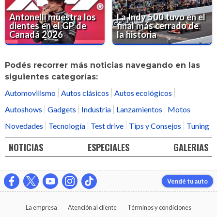
Antonelli muestra los
La Indy 500 tuvo en el
dientes en el GP de
final más cerrado de
Canadá 2026
la historia
Podés recorrer más noticias navegando en las
siguientes categorías:
Automovilismo
Autos clásicos
Autos ecológicos
Autoshows
Gadgets
Industria
Lanzamientos
Motos
Novedades
Tecnología
Test drive
Tips y Consejos
Tuning
NOTICIAS
ESPECIALES
GALERIAS
Vendé tu auto
La empresa
Atención al cliente
Términos y condiciones