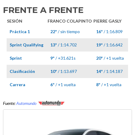
FRENTE A FRENTE
SESIÓN
FRANCO COLAPINTO
PIERRE GASLY
Práctica 1
22º
/ sin tiempo
16º
/ 1:16.809
Sprint Qualifying
13º
/ 1:14.702
19º
/ 1:16.642
Sprint
9º
/ +31.621s
20º
/ +1 vuelta
Clasificación
10º
/ 1:13.697
14º
/ 1:14.187
Carrera
6º
/ +1 vuelta
8º
/ +1 vuelta
Fuente:
Automundo