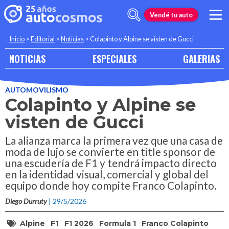
Vendé tu auto
Inicio
>
Editorial
>
Noticias
>
Colapinto y Alpine se visten de Gucci
NOTICIAS
ESPECIALES
GALERIAS
AUTOMOVILISMO
Colapinto y Alpine se
visten de Gucci
La alianza marca la primera vez que una casa de
moda de lujo se convierte en title sponsor de
una escudería de F1 y tendrá impacto directo
en la identidad visual, comercial y global del
equipo donde hoy compite Franco Colapinto.
Diego Durruty
| 29/5/2026
Alpine
F1
F1 2026
Formula 1
Franco Colapinto