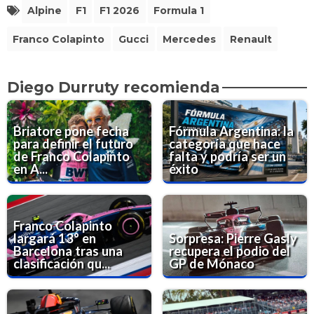
Alpine
F1
F1 2026
Formula 1
Franco Colapinto
Gucci
Mercedes
Renault
Diego Durruty recomienda
Briatore pone fecha
Fórmula Argentina: la
para definir el futuro
categoría que hace
de Franco Colapinto
falta y podría ser un
en A...
éxito
Franco Colapinto
largará 13° en
Sorpresa: Pierre Gasly
Barcelona tras una
recupera el podio del
clasificación qu...
GP de Mónaco