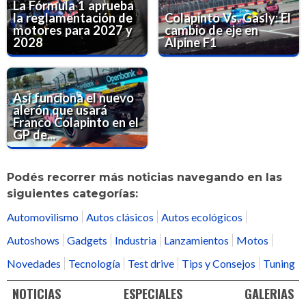
La Fórmula 1 aprueba
la reglamentación de
Colapinto Vs. Gasly: El
motores para 2027 y
cambio de eje en
2028
Alpine F1
Así funciona el nuevo
alerón que usará
Franco Colapinto en el
GP de...
Podés recorrer más noticias navegando en las
siguientes categorías:
Automovilismo
Autos clásicos
Autos ecológicos
Autoshows
Gadgets
Industria
Lanzamientos
Motos
Novedades
Tecnología
Test drive
Tips y Consejos
Tuning
NOTICIAS
ESPECIALES
GALERIAS