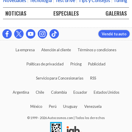
Novedades
Tecnología
Test drive
Tips y Consejos
Tuning
NOTICIAS
ESPECIALES
GALERIAS
Vendé tu auto
La empresa
Atención al cliente
Términos y condiciones
Políticas de privacidad
Pricing
Publicidad
Servicio para Concesionarias
RSS
Argentina
Chile
Colombia
Ecuador
Estados Unidos
México
Perú
Uruguay
Venezuela
© 1999 - 2026 Autocosmos.com | Todos los derechos