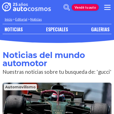
Vendé tu auto
Inicio
>
Editorial
>
Noticias
NOTICIAS
ESPECIALES
GALERIAS
Noticias del mundo
automotor
Nuestras noticias sobre tu busqueda de: 'gucci'
Automovilismo