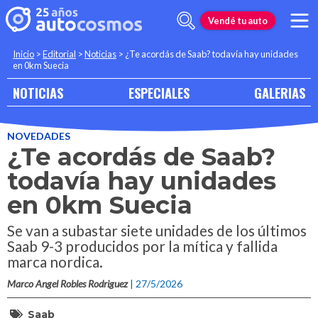
Vendé tu auto
Inicio
>
Editorial
>
Noticias
>
¿Te acordás de Saab? todavía hay unidades
en 0km Suecia
NOTICIAS
ESPECIALES
GALERIAS
NOVEDADES
¿Te acordás de Saab?
todavía hay unidades
en 0km Suecia
Se van a subastar siete unidades de los últimos
Saab 9-3 producidos por la mítica y fallida
marca nordica.
Marco Angel Robles Rodriguez
| 27/5/2026
Saab