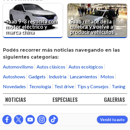
Saab 9-3 resucita con
Saab renace de la
motor eléctrico y
quiebra y vuelve a
marca china
producir vehículos
Podés recorrer más noticias navegando en las
siguientes categorías:
Automovilismo
Autos clásicos
Autos ecológicos
Autoshows
Gadgets
Industria
Lanzamientos
Motos
Novedades
Tecnología
Test drive
Tips y Consejos
Tuning
NOTICIAS
ESPECIALES
GALERIAS
Vendé tu auto