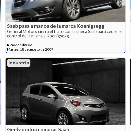
Saab pasa a manos de la marca Koenigsegg
General Motors cierra el trato con la sueca Saab para ceder el
control de la misma a Koenigsegg.
Ricardo Silverio
Martes, 18 de agosto de 2009
Industria
Geely podría comprar Saab