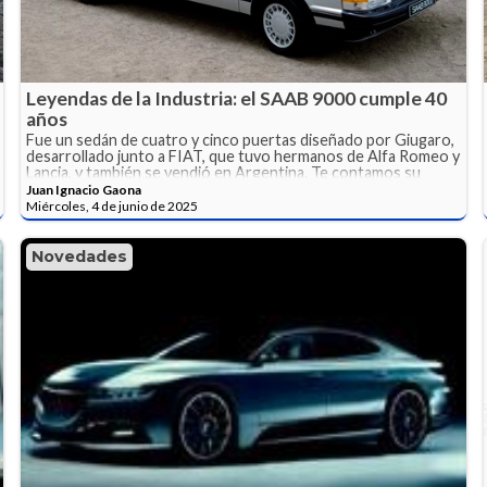
Leyendas de la Industria: el SAAB 9000 cumple 40
años
Fue un sedán de cuatro y cinco puertas diseñado por Giugaro,
desarrollado junto a FIAT, que tuvo hermanos de Alfa Romeo y
Lancia, y también se vendió en Argentina. Te contamos su
historia.
Juan Ignacio Gaona
Miércoles, 4 de junio de 2025
Novedades