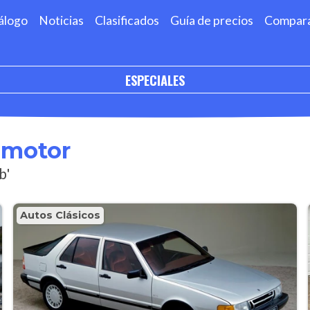
álogo
Noticias
Clasificados
Guía de precios
Compar
ESPECIALES
omotor
b'
Autos Clásicos