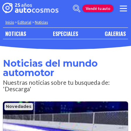
Vendé tu auto
Inicio
>
Editorial
>
Noticias
NOTICIAS
ESPECIALES
GALERIAS
Noticias del mundo
automotor
Nuestras noticias sobre tu busqueda de:
'Descarga'
Novedades