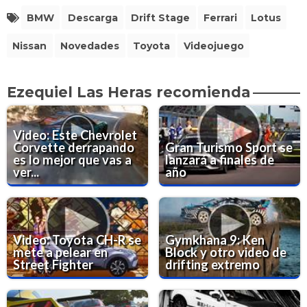
BMW
Descarga
Drift Stage
Ferrari
Lotus
Nissan
Novedades
Toyota
Videojuego
Ezequiel Las Heras recomienda
Video: Este Chevrolet
Corvette derrapando
Gran Turismo Sport se
es lo mejor que vas a
lanzará a finales de
ver...
año
Video: Toyota CH-R se
Gymkhana 9: Ken
mete a pelear en
Block y otro video de
Street Fighter
drifting extremo