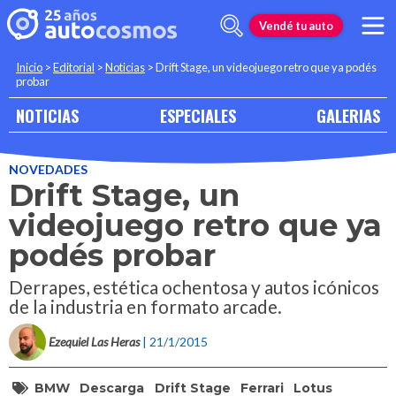
Vendé tu auto
Inicio
>
Editorial
>
Noticias
>
Drift Stage, un videojuego retro que ya podés
probar
NOTICIAS
ESPECIALES
GALERIAS
NOVEDADES
Drift Stage, un
videojuego retro que ya
podés probar
Derrapes, estética ochentosa y autos icónicos
de la industria en formato arcade.
Ezequiel Las Heras
| 21/1/2015
BMW
Descarga
Drift Stage
Ferrari
Lotus