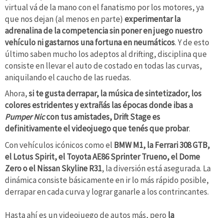
virtual vá de la mano con el fanatismo por los motores, ya
que nos dejan (al menos en parte)
experimentar la
adrenalina de la competencia sin poner en juego nuestro
vehículo ni gastarnos una fortuna en neumáticos
. Y de esto
último saben mucho los adeptos al drifting, disciplina que
consiste en llevar el auto de costado en todas las curvas,
aniquilando el caucho de las ruedas.
Ahora,
si te gusta derrapar, la música de sintetizador, los
colores estridentes y extrañás las épocas donde ibas a
Pumper Nic
con tus amistades, Drift Stage es
definitivamente el videojuego que tenés que probar
.
Con vehículos icónicos como el
BMW M1, la Ferrari 308 GTB,
el Lotus Spirit, el Toyota AE86 Sprinter Trueno, el Dome
Zero o el Nissan Skyline R31
, la diversión está asegurada. La
dinámica consiste básicamente en ir lo más rápido posible,
derrapar en cada curva y lograr ganarle a los contrincantes.
Hasta ahí es un videojuego de autos más, pero
la