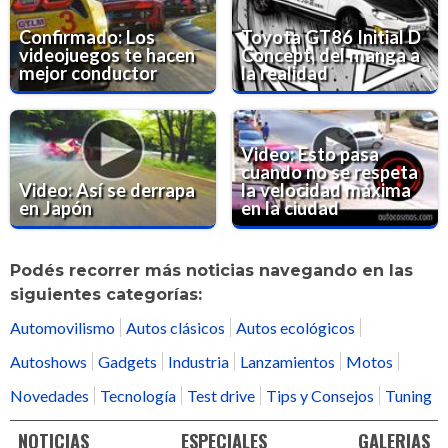
Confirmado: Los
Toyota GT86 Initial D
videojuegos te hacen
Concept, del manga a
mejor conductor
la realidad
Video: Esto pasa
cuando no se respeta
Video: Así se derrapa
la velocidad máxima
en Japón
en la ciudad
Podés recorrer más noticias navegando en las
siguientes categorías:
Automovilismo
Autos clásicos
Autos ecológicos
Autoshows
Gadgets
Industria
Lanzamientos
Motos
Novedades
Tecnología
Test drive
Tips y Consejos
Tuning
NOTICIAS
ESPECIALES
GALERIAS