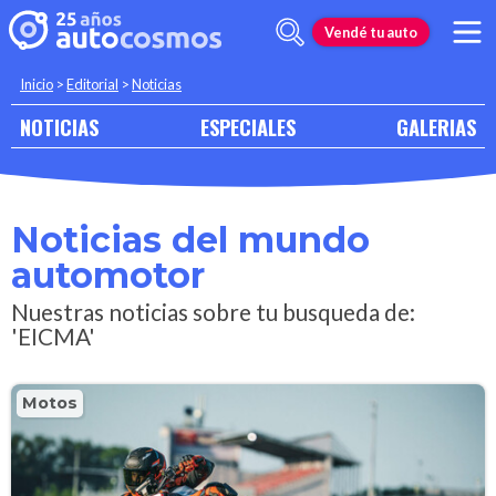
Vendé tu auto
Inicio
>
Editorial
>
Noticias
NOTICIAS
ESPECIALES
GALERIAS
Noticias del mundo
automotor
Nuestras noticias sobre tu busqueda de:
'EICMA'
Motos