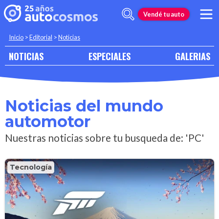
Vendé tu auto
Inicio
>
Editorial
>
Noticias
NOTICIAS
ESPECIALES
GALERIAS
Noticias del mundo
automotor
Nuestras noticias sobre tu busqueda de: 'PC'
Tecnología