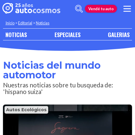
Vendé tu auto
Inicio
>
Editorial
>
Noticias
NOTICIAS
ESPECIALES
GALERIAS
Noticias del mundo
automotor
Nuestras noticias sobre tu busqueda de:
'hispano suiza'
Autos Ecológicos