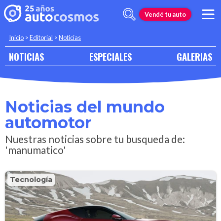
Vendé tu auto
Inicio
>
Editorial
>
Noticias
NOTICIAS
ESPECIALES
GALERIAS
Noticias del mundo
automotor
Nuestras noticias sobre tu busqueda de:
'manumatico'
Tecnología