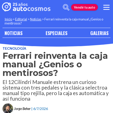
Vendé tu auto
Inicio
>
Editorial
>
Noticias
>
Ferrari reinventa la caja manual ¿Genios o
mentirosos?
NOTICIAS
ESPECIALES
GALERIAS
TECNOLOGÍA
Ferrari reinventa la caja
manual ¿Genios o
mentirosos?
El 12Cilindri Manuale estrena un curioso
sistema con tres pedales y la clásica selectroa
manual tipo rejilla, pero la caja es automática y
así funciona
Jorge Beher
| 6/7/2026