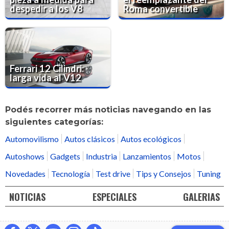
despedir a los V8
Roma convertible
Ferrari 12 Cilindri:
larga vida al V12
Podés recorrer más noticias navegando en las
siguientes categorías:
Automovilismo
Autos clásicos
Autos ecológicos
Autoshows
Gadgets
Industria
Lanzamientos
Motos
Novedades
Tecnología
Test drive
Tips y Consejos
Tuning
NOTICIAS
ESPECIALES
GALERIAS