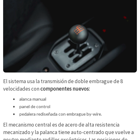
El sistema usa la transmisión de doble embrague de 8
velocidades con
componentes nuevos:
alanca manual
panel de control
pedalera rediseñada con embrague by-wire.
El mecanismo central es de acero de alta resistencia
mecanizado y la palanca tiene auto-centrado que vuelve a
neutro mediante rodillos excéntricos. Las posiciones de