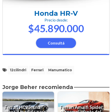
Honda HR-V
Precio desde:
$45.890.000
Consultá
12cilindri
Ferrari
Manumatico
Jorge Beher recomienda
Ferrari HC25: una
Ferrari Amalfi Spider:
pieza a medida para
el reemplazante del