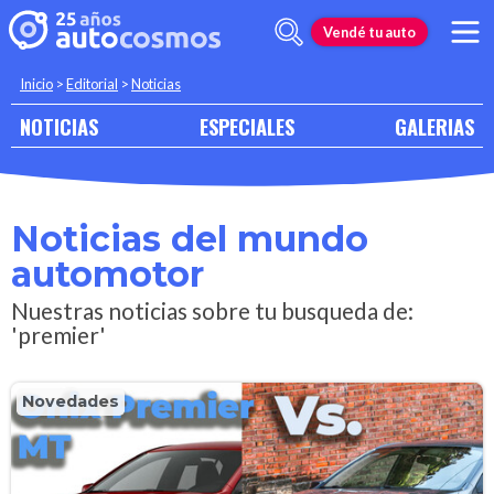
Vendé tu auto
Inicio
>
Editorial
>
Noticias
NOTICIAS
ESPECIALES
GALERIAS
Noticias del mundo
automotor
Nuestras noticias sobre tu busqueda de:
'premier'
Novedades