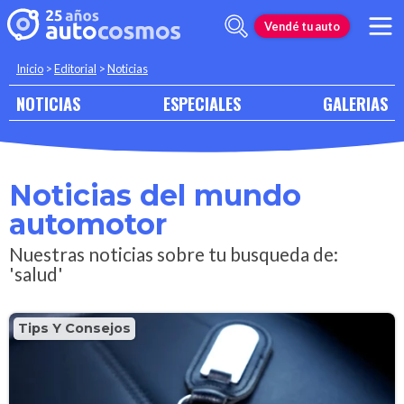
Vendé tu auto
Inicio
>
Editorial
>
Noticias
NOTICIAS
ESPECIALES
GALERIAS
Noticias del mundo
automotor
Nuestras noticias sobre tu busqueda de:
'salud'
Tips Y Consejos