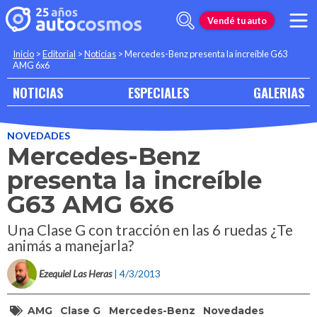
Vendé tu auto
Inicio
>
Editorial
>
Noticias
>
Mercedes-Benz presenta la increíble G63
AMG 6x6
NOTICIAS
ESPECIALES
GALERIAS
NOVEDADES
Mercedes-Benz
presenta la increíble
G63 AMG 6x6
Una Clase G con tracción en las 6 ruedas ¿Te
animás a manejarla?
Ezequiel Las Heras
| 4/3/2013
AMG
Clase G
Mercedes-Benz
Novedades