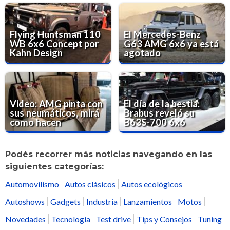
Flying Huntsman 110
El Mercedes-Benz
WB 6x6 Concept por
G63 AMG 6x6 ya está
Kahn Design
agotado
Video: AMG pinta con
El día de la bestia:
sus neumáticos, mirá
Brabus reveló su
como hacen
B63S-700 6x6
Podés recorrer más noticias navegando en las
siguientes categorías:
Automovilismo
Autos clásicos
Autos ecológicos
Autoshows
Gadgets
Industria
Lanzamientos
Motos
Novedades
Tecnología
Test drive
Tips y Consejos
Tuning