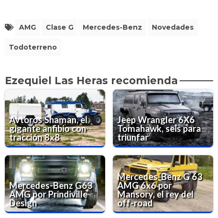
AMG
Clase G
Mercedes-Benz
Novedades
Todoterreno
Ezequiel Las Heras recomienda
Avtoros Shaman, el
Jeep Wrangler 6X6
gigante anfibio con
Tomahawk, seis para
tracción 8x8
triunfar
Mercedes-Benz G 63
Mercedes-Benz G63
AMG 6x6 por
AMG por Prindiville
Mansory, el rey del
Design
off-road