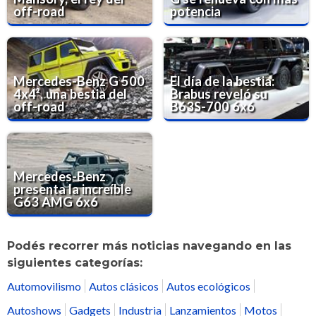
off-road
potencia
Mercedes-Benz G 500
El día de la bestia:
4x4², una bestia del
Brabus reveló su
off-road
B63S-700 6x6
Mercedes-Benz
presenta la increíble
G63 AMG 6x6
Podés recorrer más noticias navegando en las
siguientes categorías:
Automovilismo
Autos clásicos
Autos ecológicos
Autoshows
Gadgets
Industria
Lanzamientos
Motos