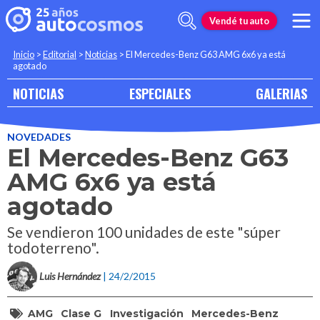
Vendé tu auto
Inicio
>
Editorial
>
Noticias
>
El Mercedes-Benz G63 AMG 6x6 ya está
agotado
NOTICIAS
ESPECIALES
GALERIAS
NOVEDADES
El Mercedes-Benz G63
AMG 6x6 ya está
agotado
Se vendieron 100 unidades de este "súper
todoterreno".
Luis Hernández
| 24/2/2015
AMG
Clase G
Investigación
Mercedes-Benz