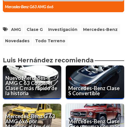
Mercedes-Benz G63 AMG 6x6
AMG
Clase G
Investigación
Mercedes-Benz
Novedades
Todo Terreno
Luis Hernández recomienda
Nuevo Mercedes-
AMG C 63 Coupé, el
Clase C más rápido de
Mercedes-Benz Clase
la historia
S Convertible
Mercedes-Benz G 63
AMG 6x6 por
Mercedes-Benz Clase
Mansory, el rey del
G se renueva con más