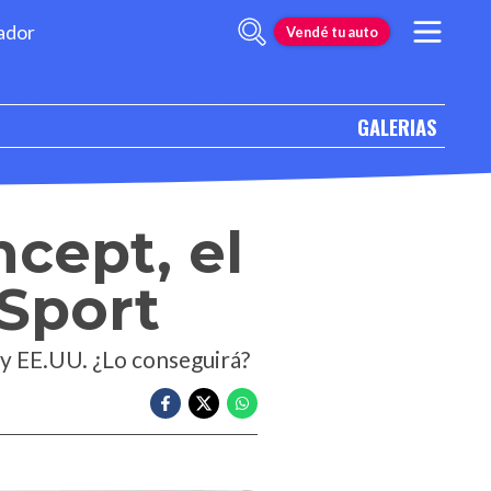
ador
Vendé tu auto
GALERIAS
cept, el
Sport
 y EE.UU. ¿Lo conseguirá?