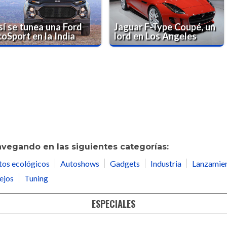
sí se tunea una Ford
Jaguar F-Type Coupé, un
oSport en la India
lord en Los Angeles
avegando en las siguientes categorías:
tos ecológicos
Autoshows
Gadgets
Industria
Lanzamie
ejos
Tuning
ESPECIALES