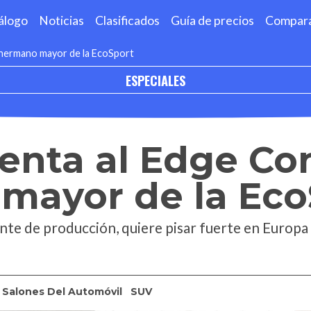
álogo
Noticias
Clasificados
Guía de precios
Compar
 hermano mayor de la EcoSport
ESPECIALES
enta al Edge Con
mayor de la Eco
te de producción, quiere pisar fuerte en Europa
Salones Del Automóvil
SUV