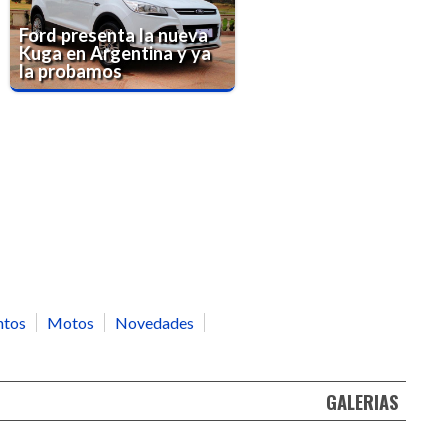
Ford presenta la nueva
Kuga en Argentina y ya
la probamos
ntos
Motos
Novedades
GALERIAS