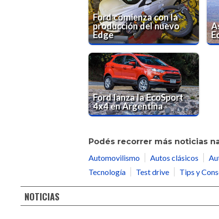
Ford comienza con la
producción del nuevo
A
Edge
Ec
Ford lanza la EcoSport
4x4 en Argentina
Podés recorrer más noticias n
Automovilismo
Autos clásicos
Au
Tecnología
Test drive
Tips y Cons
NOTICIAS