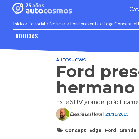
Cat
Inicio
>
Editorial
>
Noticias
>
Ford presenta al Edge Concept, el
NOTICIAS
AUTOSHOWS
Ford pres
hermano 
Este SUV grande, prácticamen
Ezequiel Las Heras
| 21/11/2013
Concept
Edge
Ford
Grande