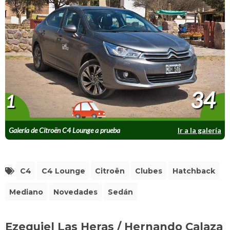
34
1
Galería de Citroën C4 Lounge a prueba
Ir a la galería
C4
C4 Lounge
Citroën
Clubes
Hatchback
Mediano
Novedades
Sedán
Ezequiel Las Heras / Hernando Calaza