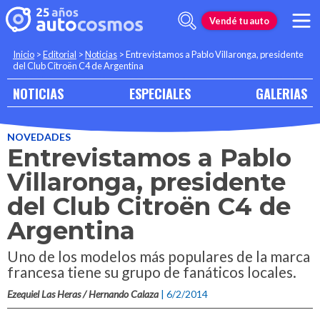
Vendé tu auto
Inicio
>
Editorial
>
Noticias
>
Entrevistamos a Pablo Villaronga, presidente
del Club Citroën C4 de Argentina
NOTICIAS
ESPECIALES
GALERIAS
NOVEDADES
Entrevistamos a Pablo
Villaronga, presidente
del Club Citroën C4 de
Argentina
Uno de los modelos más populares de la marca
francesa tiene su grupo de fanáticos locales.
Ezequiel Las Heras / Hernando Calaza
| 6/2/2014