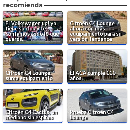
recomienda
El Volkswagen up! ya
Citroën C4 Lounge
tiene su club y te
ahora con más
contamos todo lo que
equipamiento para su
querés...
versión Tendance
Citroën C4 Lounge
El ACA cumple 110
suma equipamiento
años
Citroën C4 Cactus, un
Prueba Citroën C4
mediano sin espinas
Lounge