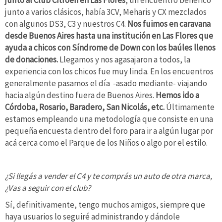
junto al Club Citroën en Las Flores
, un encuentro benéfico
junto a varios clásicos, había 3CV, Meharis y CX mezclados
con algunos DS3, C3 y nuestros C4.
Nos fuimos en caravana
desde Buenos Aires hasta una institución en Las Flores que
ayuda a chicos con Síndrome de Down con los baúles llenos
de donaciones.
Llegamos y nos agasajaron a todos, la
experiencia con los chicos fue muy linda. En los encuentros
generalmente pasamos el día -asado mediante- viajando
hacia algún destino fuera de Buenos Aires.
Hemos ido a
Córdoba, Rosario, Baradero, San Nicolás, etc.
Últimamente
estamos empleando una metodología que consiste en una
pequeña encuesta dentro del foro para ir a algún lugar por
acá cerca como el Parque de los Niños o algo por el estilo.
¿Si llegás a vender el C4 y te comprás un auto de otra marca,
¿Vas a seguir con el club?
Sí, definitivamente, tengo muchos amigos, siempre que
haya usuarios lo seguiré administrando y dándole