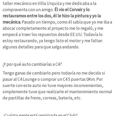
taller mecánico en Villa Urquiza y me dedicaba a la
compraventa con un amigo.
Él vio el Corvair y lo
restauramos entre los dos, él le hizo la pintura y yo la
mecánica.
Pasado un tiempo, como él sabía que yo me iba a
abocar completamente al proyecto me lo regaló, y me
empecé a traer los repuestos desde EE.UU. Todavía lo
estoy restaurando, ya tengo listo el motor y me faltan
algunos detalles para que salga andando.
¿Y por qué auto cambiarías a C4?
Tengo ganas de cambiarlo pero todavía no me decido si
pasar al C4 Lounge o comprar un C4 5 puertas 0Km. Por
suerte con este auto no tuve mayores inconvenientes,
simplemente tuve que realizarle el mantenimiento normal
de pastillas de freno, correas, batería, etc.
¿Cuánta gente está registrada en el Club?