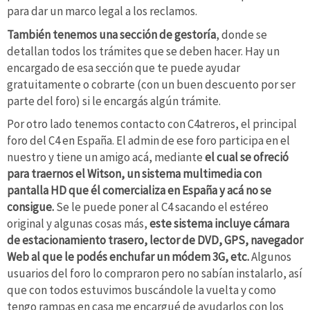
para dar un marco legal a los reclamos.
También tenemos una sección de gestoría
, donde se
detallan todos los trámites que se deben hacer. Hay un
encargado de esa sección que te puede ayudar
gratuitamente o cobrarte (con un buen descuento por ser
parte del foro) si le encargás algún trámite.
Por otro lado tenemos contacto con C4atreros, el principal
foro del C4 en España. El admin de ese foro participa en el
nuestro y tiene un amigo acá, mediante
el cual se ofreció
para traernos el Witson, un sistema multimedia con
pantalla HD que él comercializa en España y acá no se
consigue.
Se le puede poner al C4 sacando el estéreo
original y algunas cosas más,
este sistema incluye cámara
de estacionamiento trasero, lector de DVD, GPS, navegador
Web al que le podés enchufar un módem 3G, etc.
Algunos
usuarios del foro lo compraron pero no sabían instalarlo, así
que con todos estuvimos buscándole la vuelta y como
tengo rampas en casa me encargué de ayudarlos con los