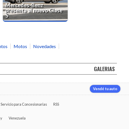
Mercedes-Benz
presenta al nuevo Clase
S
ntos
Motos
Novedades
GALERIAS
Vendé tu auto
Servicio para Concesionarias
RSS
ay
Venezuela