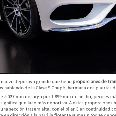
 nuevo deportivo grande que tiene
proporciones de trans
os hablando de la Clase S Coupé, hermana dos puertas 
e 5.027 mm de largo por 1.899 mm de ancho, pero es más
significa que luce más deportiva. A estas proporciones h
na sección trasera alta, con el pilar C en continuidad co
ra en dirección a la parrilla flotante suma un toque depo