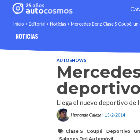
Cat
Inicio
>
Editorial
>
Noticias
>
Mercedes Benz Clase S Coupé, un 
NOTICIAS
AUTOSHOWS
Mercedes
deportivo
Llega el nuevo deportivo de l
Hernando Calaza
| 13/2/2014
Clase S
Coupé
Deportivo
Gr
Salones Del Automóvil