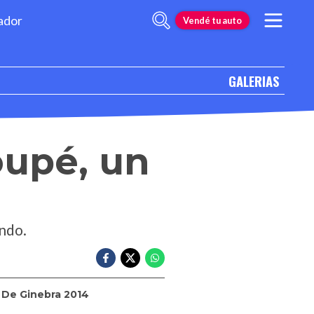
ador
Vendé tu auto
GALERIAS
oupé, un
undo.
 De Ginebra 2014