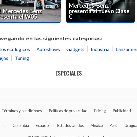
Mercedes-Benz
1 Mercedes Benz
presenta al nuevo Clase
resenta el W05
C
avegando en las siguientes categorías:
tos ecológicos
Autoshows
Gadgets
Industria
Lanzamie
ejos
Tuning
ESPECIALES
Términos y condiciones
Políticas de privacidad
Pricing
Publicidad
hile
Colombia
Ecuador
Estados Unidos
México
Perú
Urugu