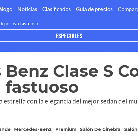
álogo
Noticias
Clasificados
Guía de precios
Compar
deportivo fastuoso
ESPECIALES
 Benz Clase S C
 fastuoso
a estrella con la elegancia del mejor sedán del m
ande
Mercedes-Benz
Premium
Salón De Ginebra
Salón