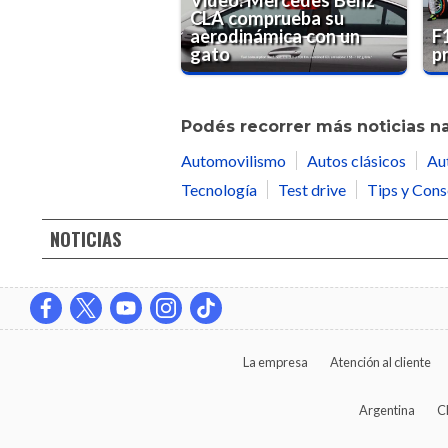
Video: Mercedes Benz
CLA comprueba su
aerodinámica con un
F
gato
p
Podés recorrer más noticias n
Automovilismo
Autos clásicos
Au
Tecnología
Test drive
Tips y Cons
NOTICIAS
La empresa
Atención al cliente
Argentina
C