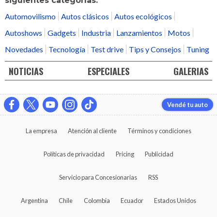
siguientes categorías:
Automovilismo
Autos clásicos
Autos ecológicos
Autoshows
Gadgets
Industria
Lanzamientos
Motos
Novedades
Tecnología
Test drive
Tips y Consejos
Tuning
NOTICIAS
ESPECIALES
GALERIAS
Vendé tu auto
La empresa
Atención al cliente
Términos y condiciones
Políticas de privacidad
Pricing
Publicidad
Servicio para Concesionarias
RSS
Argentina
Chile
Colombia
Ecuador
Estados Unidos