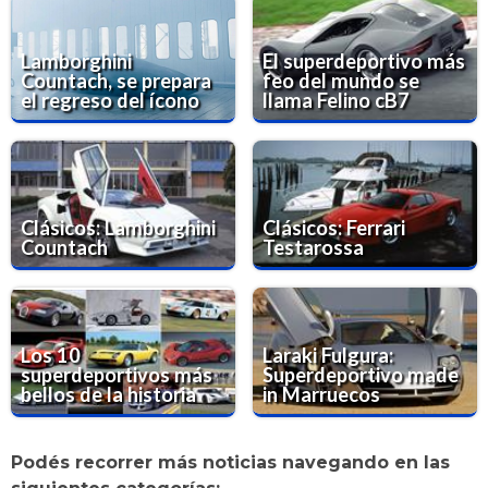
Lamborghini
El superdeportivo más
Countach, se prepara
feo del mundo se
el regreso del ícono
llama Felino cB7
Clásicos: Lamborghini
Clásicos: Ferrari
Countach
Testarossa
Los 10
Laraki Fulgura:
superdeportivos más
Superdeportivo made
bellos de la historia
in Marruecos
Podés recorrer más noticias navegando en las