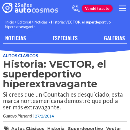
Vendé tu auto
Inicio
>
Editorial
>
Noticias
>
Historia: VECTOR, el superdeportivo
híperextravagante
NOTICIAS
ESPECIALES
GALERIAS
AUTOS CLÁSICOS
Historia: VECTOR, el
superdeportivo
híperextravagante
Si crees que un Countach es desquiciado, esta
marca norteamericana demostró que podía
ser más extravagante.
Gustavo Piersanti
| 27/2/2014
Autos Clásicos
Historia
Superdeportivo
Vector