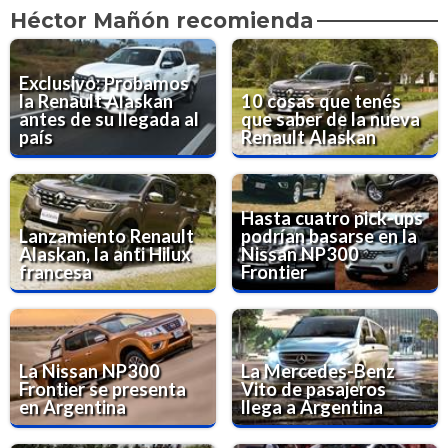
Héctor Mañón recomienda
Exclusivo: Probamos
la Renault Alaskan
10 cosas que tenés
antes de su llegada al
que saber de la nueva
país
Renault Alaskan
Hasta cuatro pick-ups
Lanzamiento Renault
podrían basarse en la
Alaskan, la anti Hilux
Nissan NP300
francesa
Frontier
La Nissan NP300
La Mercedes-Benz
Frontier se presenta
Vito de pasajeros
en Argentina
llega a Argentina