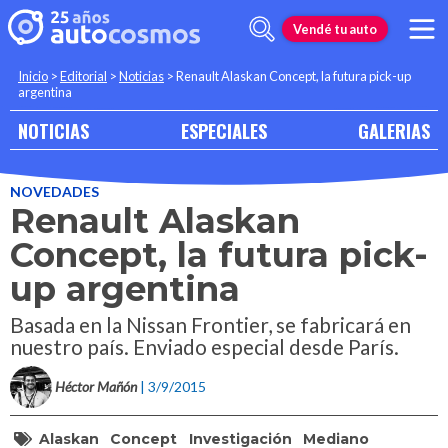
Vendé tu auto
Inicio
>
Editorial
>
Noticias
>
Renault Alaskan Concept, la futura pick-up
argentina
NOTICIAS
ESPECIALES
GALERIAS
NOVEDADES
Renault Alaskan
Concept, la futura pick-
up argentina
Basada en la Nissan Frontier, se fabricará en
nuestro país. Enviado especial desde París.
Héctor Mañón
| 3/9/2015
Alaskan
Concept
Investigación
Mediano