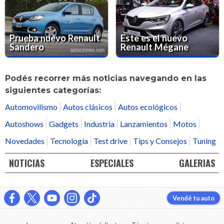
Prueba nuevo Renault
Este es el nuevo
Sandero
Renault Mégane
Podés recorrer más noticias navegando en las
siguientes categorías:
Automovilismo
Autos clásicos
Autos ecológicos
Autoshows
Gadgets
Industria
Lanzamientos
Motos
Novedades
Tecnología
Test drive
Tips y Consejos
Tuning
NOTICIAS
ESPECIALES
GALERIAS
Vendé tu auto