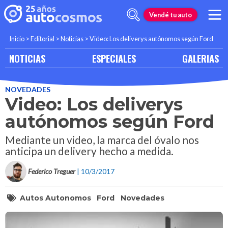
Vendé tu auto
Inicio
>
Editorial
>
Noticias
>
Video: Los deliverys autónomos según Ford
NOTICIAS
ESPECIALES
GALERIAS
NOVEDADES
Video: Los deliverys
autónomos según Ford
Mediante un video, la marca del óvalo nos
anticipa un delivery hecho a medida.
Federico Treguer
| 10/3/2017
Autos Autonomos
Ford
Novedades