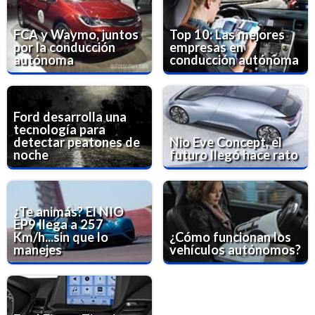
FCA y Waymo, juntos
Top 10: Las mejores
por la conducción
empresas en
autónoma
conducción autónoma
Ford desarrolla una
tecnología para
detectar peatones de
Nio Eve Concept, el
noche
futuro llegó hace rato
¿Te animás? El NIO
EP9 llega a 257
Km/h...sin que lo
¿Cómo funcionan los
manejes
vehículos autónomos?