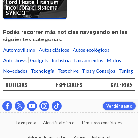
Ford Fiesta Titanium
incorpora el sistema
SYNC 3
Podés recorrer más noticias navegando en las
siguientes categorías:
Automovilismo
Autos clásicos
Autos ecológicos
Autoshows
Gadgets
Industria
Lanzamientos
Motos
Novedades
Tecnología
Test drive
Tips y Consejos
Tuning
NOTICIAS
ESPECIALES
GALERIAS
Vendé tu auto
La empresa
Atención al cliente
Términos y condiciones
Políticas de privacidad
Pricing
Publicidad