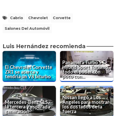
Cabrio
Chevrolet
Corvette
Salones Del Automóvil
Luis Hernández recomienda
Panamera Turbo S E-
El Chevrolet Corvette
Hybrid Sport Turismo,
ZR1 se acerca y
todo el poder con
tendría un V8 biturbo
poco con...
Nissan llegó a Los
Mercedes-Benz CLS,
Ángeles para mostrar
la tercera y esperada
los dos lados de la
generación
fuerza