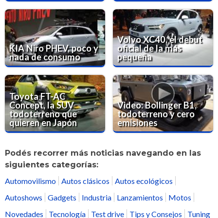
Volvo XC40, el debut
KIA Niro PHEV, poco y
oficial de la más
nada de consumo
pequeña
Toyota FT-AC
Concept, la SUV
Video: Bollinger B1,
todoterreno que
todoterreno y cero
quieren en Japón
emisiones
Podés recorrer más noticias navegando en las
siguientes categorías:
Automovilismo
Autos clásicos
Autos ecológicos
Autoshows
Gadgets
Industria
Lanzamientos
Motos
Novedades
Tecnología
Test drive
Tips y Consejos
Tuning