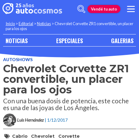
Vendé tu auto
Inicio
>
Editorial
>
Noticias
>
Chevrolet Corvette ZR1 convertible, un placer
para los ojos
NOTICIAS
ESPECIALES
GALERIAS
AUTOSHOWS
Chevrolet Corvette ZR1
convertible, un placer
para los ojos
Con una buena dosis de potencia, este coche
es una de las joyas de Los Ángeles.
Luis Hernández
| 1/12/2017
Cabrio
Chevrolet
Corvette