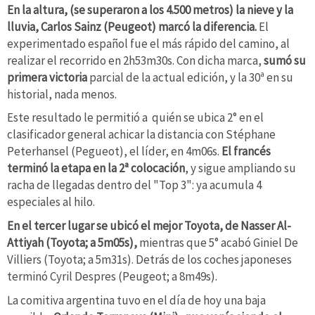
En la altura, (se superaron a los 4.500 metros) la nieve y la
lluvia, Carlos Sainz (Peugeot) marcó la diferencia.
El
experimentado español fue el más rápido del camino, al
realizar el recorrido en 2h53m30s. Con dicha marca,
sumó su
primera victoria
parcial de la actual edición, y la 30ª en su
historial, nada menos.
Este resultado le permitió a quién se ubica 2° en el
clasificador general achicar la distancia con Stéphane
Peterhansel (Pegueot), el líder, en 4m06s.
El francés
terminó la etapa en la 2ª colocación
, y sigue ampliando su
racha de llegadas dentro del "Top 3": ya acumula 4
especiales al hilo.
En el tercer lugar se ubicó el mejor Toyota, de Nasser Al-
Attiyah (Toyota; a 5m05s),
mientras que 5° acabó Giniel De
Villiers (Toyota; a 5m31s). Detrás de los coches japoneses
terminó Cyril Despres (Peugeot; a 8m49s).
La comitiva argentina tuvo en el día de hoy una baja