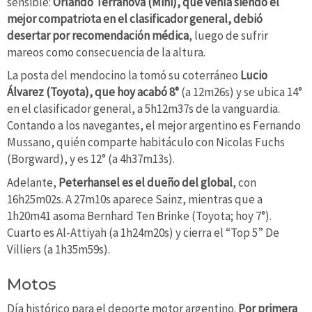
sensible:
Orlando Terranova (Mini), que venía siendo el
mejor compatriota en el clasificador general, debió
desertar por recomendación médica
, luego de sufrir
mareos como consecuencia de la altura.
La posta del mendocino la tomó su coterráneo
Lucio
Álvarez (Toyota), que hoy acabó 8°
(a 12m26s) y se ubica 14°
en el clasificador general, a 5h12m37s de la vanguardia.
Contando a los navegantes, el mejor argentino es Fernando
Mussano, quién comparte habitáculo con Nicolas Fuchs
(Borgward), y es 12° (a 4h37m13s).
Adelante,
Peterhansel es el dueño del global
, con
16h25m02s. A 27m10s aparece Sainz, mientras que a
1h20m41 asoma Bernhard Ten Brinke (Toyota; hoy 7°).
Cuarto es Al-Attiyah (a 1h24m20s) y cierra el “Top 5” De
Villiers (a 1h35m59s).
Motos
Día histórico para el deporte motor argentino.
Por primera