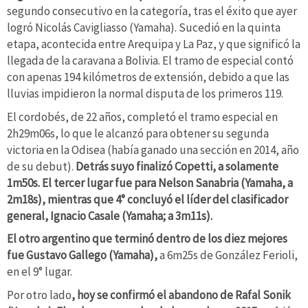
segundo consecutivo en la categoría, tras el éxito que ayer
logró Nicolás Cavigliasso (Yamaha). Sucedió en la quinta
etapa, acontecida entre Arequipa y La Paz, y que significó la
llegada de la caravana a Bolivia. El tramo de especial contó
con apenas 194 kilómetros de extensión, debido a que las
lluvias impidieron la normal disputa de los primeros 119.
El cordobés, de 22 años, completó el tramo especial en
2h29m06s, lo que le alcanzó para obtener su segunda
victoria en la Odisea (había ganado una sección en 2014, año
de su debut).
Detrás suyo finalizó Copetti, a solamente
1m50s. El tercer lugar fue para Nelson Sanabria (Yamaha, a
2m18s), mientras que 4° concluyó el líder del clasificador
general, Ignacio Casale (Yamaha; a 3m11s).
El otro argentino que terminó dentro de los diez mejores
fue Gustavo Gallego (Yamaha),
a 6m25s de González Ferioli,
en el 9° lugar.
Por otro lado
, hoy se confirmó el abandono de Rafal Sonik