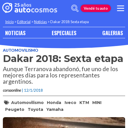
Vendé tu auto
Inicio
>
Editorial
>
Noticias
>
Dakar 2018: Sexta etapa
NOTICIAS
ESPECIALES
GALERIAS
AUTOMOVILISMO
Dakar 2018: Sexta etapa
Aunque Terranova abandonó, fue uno de los
mejores días para los representantes
argentinos.
corsaonline
| 12/1/2018
Automovilismo
Honda
Iveco
KTM
MINI
Peugeto
Toyota
Yamaha