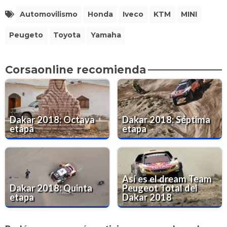
Automovilismo
Honda
Iveco
KTM
MINI
Peugeto
Toyota
Yamaha
Corsaonline recomienda
Dakar 2018: Octava
Dakar 2018: Séptima
etapa
etapa
Así es el dream Team
Dakar 2018: Quinta
Peugeot Total del
etapa
Dakar 2018