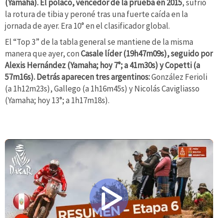
(Yamaha). El polaco, vencedor de la prueba en 2015
, sufrió
la rotura de tibia y peroné tras una fuerte caída en la
jornada de ayer. Era 10° en el clasificador global.
El “Top 3” de la tabla general se mantiene de la misma
manera que ayer, con
Casale líder (19h47m09s), seguido por
Alexis Hernández (Yamaha; hoy 7°; a 41m30s) y Copetti (a
57m16s). Detrás aparecen tres argentinos:
González Ferioli
(a 1h12m23s), Gallego (a 1h16m45s) y Nicolás Cavigliasso
(Yamaha; hoy 13°; a 1h17m18s).