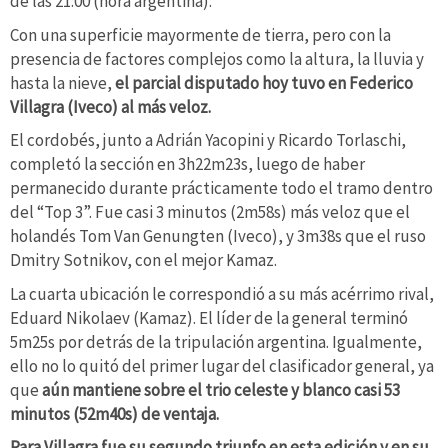
de las 21:00 (hora argentina).
Con una superficie mayormente de tierra, pero con la
presencia de factores complejos como la altura, la lluvia y
hasta la nieve,
el parcial disputado hoy tuvo en Federico
Villagra (Iveco) al más veloz.
El cordobés, junto a Adrián Yacopini y Ricardo Torlaschi,
completó la sección en 3h22m23s, luego de haber
permanecido durante prácticamente todo el tramo dentro
del “Top 3”. Fue casi 3 minutos (2m58s) más veloz que el
holandés Tom Van Genungten (Iveco), y 3m38s que el ruso
Dmitry Sotnikov, con el mejor Kamaz.
La cuarta ubicación le correspondió a su más acérrimo rival,
Eduard Nikolaev (Kamaz). El líder de la general terminó
5m25s por detrás de la tripulación argentina. Igualmente,
ello no lo quitó del primer lugar del clasificador general, ya
que
aún mantiene sobre el trio celeste y blanco casi 53
minutos (52m40s) de ventaja.
Para Villagra fue su segundo triunfo en esta edición y en su