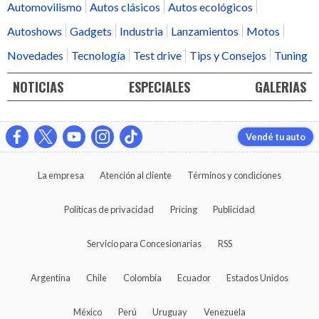
Automovilismo
Autos clásicos
Autos ecológicos
Autoshows
Gadgets
Industria
Lanzamientos
Motos
Novedades
Tecnología
Test drive
Tips y Consejos
Tuning
NOTICIAS
ESPECIALES
GALERIAS
Vendé tu auto
La empresa
Atención al cliente
Términos y condiciones
Políticas de privacidad
Pricing
Publicidad
Servicio para Concesionarias
RSS
Argentina
Chile
Colombia
Ecuador
Estados Unidos
México
Perú
Uruguay
Venezuela