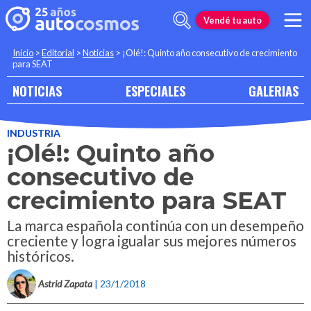
Vendé tu auto
Inicio
>
Editorial
>
Noticias
>
¡Olé!: Quinto año consecutivo de crecimiento
para SEAT
NOTICIAS
ESPECIALES
GALERIAS
INDUSTRIA
¡Olé!: Quinto año
consecutivo de
crecimiento para SEAT
La marca española continúa con un desempeño
creciente y logra igualar sus mejores números
históricos.
Astrid Zapata
| 23/1/2018