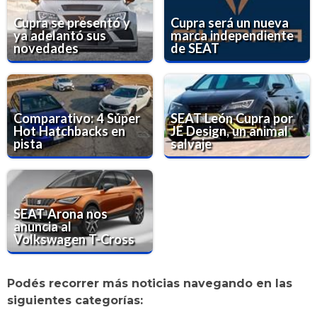
Cupra se presentó y
Cupra será un nueva
ya adelantó sus
marca independiente
novedades
de SEAT
Comparativo: 4 Súper
SEAT León Cupra por
Hot Hatchbacks en
JE Design, un animal
pista
salvaje
SEAT Arona nos
anuncia al
Volkswagen T-Cross
Podés recorrer más noticias navegando en las
siguientes categorías: