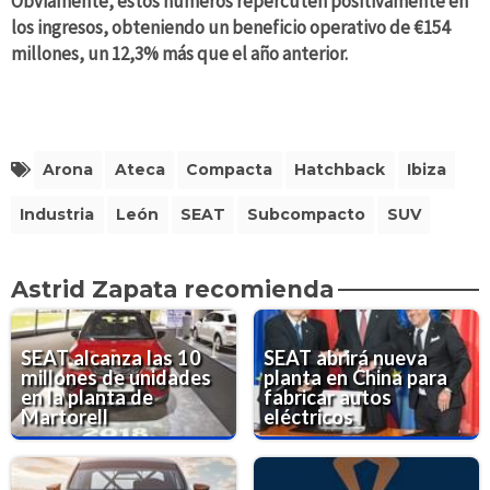
Obviamente, estos números repercuten positivamente en
los ingresos, obteniendo un beneficio operativo de €154
millones, un 12,3% más que el año anterior.
Arona
Ateca
Compacta
Hatchback
Ibiza
Industria
León
SEAT
Subcompacto
SUV
Astrid Zapata recomienda
SEAT alcanza las 10
SEAT abrirá nueva
millones de unidades
planta en China para
en la planta de
fabricar autos
Martorell
eléctricos